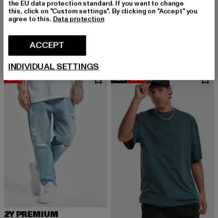
the EU data protection standard. If you want to change
BRANDIT
this, click on "Custom settings". By clicking on "Accept" you
Urban Legend
agree to this.
Data protection
LONSDALE LONDON
Derzeitiger Preis: EUR 32,79
Aktionspreis:
EUR 32,79
EUR 39,99
LION TWO TONE
Derzeitiger Preis: EUR 19,99
EUR 19,99
ACCEPT
INDIVIDUAL SETTINGS
-54%
NEU
-35%
2Y PREMIUM