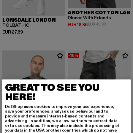
ANOTHER COTTON LAB
Dinner With Friends
LONSDALE LONDON
Derzeitiger Preis: EUR 18,86
Aktionspreis: 
EUR 18,86
EUR 45,99
POLBATHIC
Derzeitiger Preis: EUR 27,89
EUR 27,89
-18%
GREAT TO SEE YOU
HERE!
DefShop uses cookies to improve your use experience,
save your preferences, analyse use behaviour and to
provide and measure interest-based contents and
advertising. In addition, we allow partners to extract data
or to use cookies. This may also include the processing of
your data in the USA or other countries which do not have