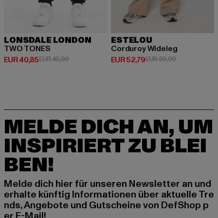
LONSDALE LONDON
ESTELOU
TWO TONES
Corduroy Wideleg
Derzeitiger Preis: EUR 40,85
Aktionspreis: EUR 45,90
Derzeitiger Preis: EUR 52,79
Aktionspreis:
EUR 40,85
EUR 45,90
EUR 52,79
EUR 59,99
MELDE DICH AN, UM
INSPIRIERT ZU BLEI
BEN!
Melde dich hier für unseren Newsletter an und
erhalte künftig Informationen über aktuelle Tre
nds, Angebote und Gutscheine von DefShop p
er E-Mail!