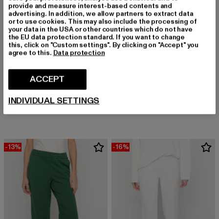
provide and measure interest-based contents and
advertising. In addition, we allow partners to extract data
or to use cookies. This may also include the processing of
your data in the USA or other countries which do not have
the EU data protection standard. If you want to change
this, click on "Custom settings". By clicking on "Accept" you
agree to this.
Data protection
ACCEPT
PEGADOR
PEGADOR
Logo Heavy
Anni Wide
INDIVIDUAL SETTINGS
Derzeitiger Preis: EUR 55,29
Aktionspreis: EUR 69,99
Derzeitiger Preis: EUR 50,99
Aktionspreis:
EUR 55,29
EUR 69,99
EUR 50,99
EUR 59,99
-13%
-16%