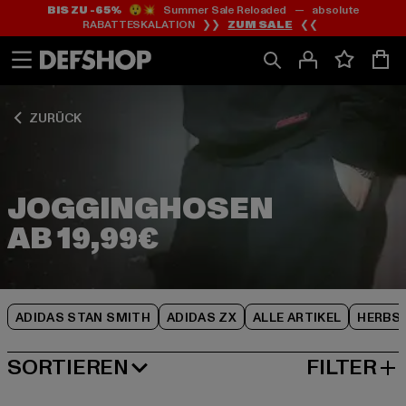
BIS ZU -65%
😲💥 Summer Sale Reloaded — absolute
Zum
Zum
Zum
RABATTESKALATION ❯❯
ZUM SALE
❮❮
Inhalt
Fußzeile
Produktraster
springen
springen
springen
ZURÜCK
JOGGINGHOSEN
ADIDAS STAN SMITH
ADIDAS ZX
ALLE ARTIKEL
HERBS
SORTIEREN
FILTER
BELIEBTESTE