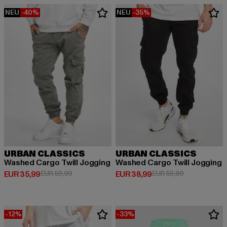
NEU
-40%
NEU
-35%
URBAN CLASSICS
URBAN CLASSICS
Washed Cargo Twill Jogging
Washed Cargo Twill Jogging
Derzeitiger Preis: EUR 35,99
Aktionspreis: EUR 59,99
Derzeitiger Preis: EUR 38,99
Aktionspreis:
EUR 35,99
EUR 59,99
EUR 38,99
EUR 59,99
-12%
-33%