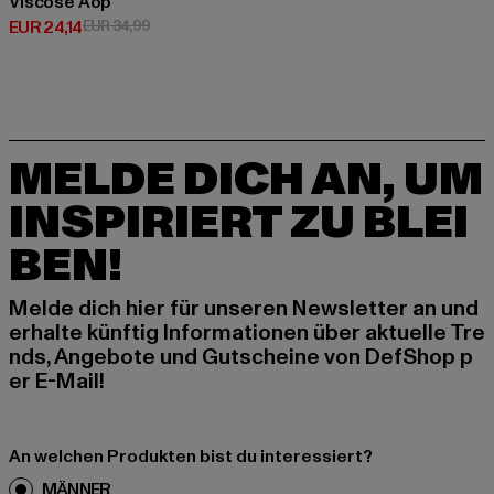
Viscose Aop
Derzeitiger Preis: EUR 24,14
Aktionspreis: EUR 34,99
EUR 24,14
EUR 34,99
MELDE DICH AN, UM
INSPIRIERT ZU BLEI
BEN!
Melde dich hier für unseren Newsletter an und
erhalte künftig Informationen über aktuelle Tre
nds, Angebote und Gutscheine von DefShop p
er E-Mail!
An welchen Produkten bist du interessiert?
MÄNNER