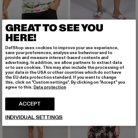
GREAT TO SEE YOU
JUST RHYSE
Samara
ESTELOU
HERE!
Derzeitiger Preis: EUR 14,94
Aktionspreis: EUR 22,99
EUR 14,94
EUR 22,99
Stripe
Derzeitiger Preis: EUR 35,99
Aktionspreis:
EUR 35,99
EUR 39,99
DefShop uses cookies to improve your use experience,
save your preferences, analyse use behaviour and to
provide and measure interest-based contents and
advertising. In addition, we allow partners to extract data
or to use cookies. This may also include the processing of
-10%
-23%
your data in the USA or other countries which do not have
the EU data protection standard. If you want to change
this, click on "Custom settings". By clicking on "Accept" you
agree to this.
Data protection
ACCEPT
INDIVIDUAL SETTINGS