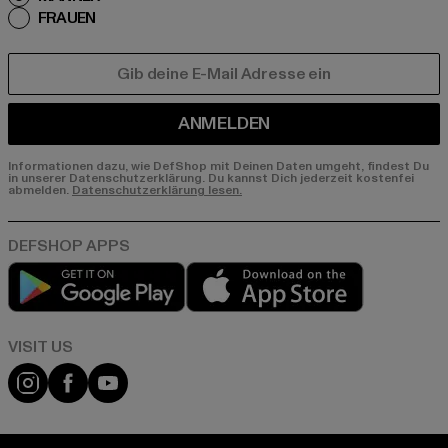
FRAUEN
E-MAIL
ANMELDEN
Informationen dazu, wie DefShop mit Deinen Daten umgeht, findest Du
in unserer Datenschutzerklärung. Du kannst Dich jederzeit kostenfei
abmelden.
Datenschutzerklärung lesen.
Play market
App store
Visit our Instagram page:
Visit our Facebook page:
Visit our YouTube channel: