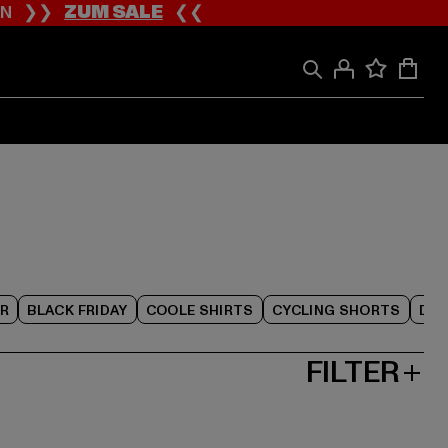
ION ❯❯
ZUM SALE
❮❮
R
BLACK FRIDAY
COOLE SHIRTS
CYCLING SHORTS
DAM
FILTER