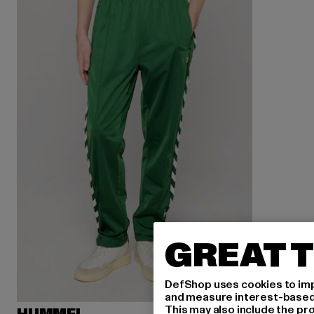
GREAT T
DefShop uses cookies to imp
and measure interest-based c
This may also include the pr