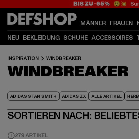
BIS ZU -65%
😲💥 Sum
MÄNNER
FRAUEN
NEU
BEKLEIDUNG
SCHUHE
ACCESSOIRES
INSPIRATION
WINDBREAKER
WINDBREAKER
ADIDAS STAN SMITH
ADIDAS ZX
ALLE ARTIKEL
HER
SORTIEREN NACH:
BELIEBTE
279 ARTIKEL