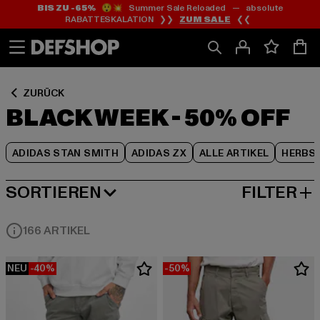
BIS ZU -65%
😲💥 Summer Sale Reloaded — absolute
Zum
Zum
Zum
RABATTESKALATION ❯❯
ZUM SALE
❮❮
Inhalt
Fußzeile
Produktraster
springen
springen
springen
ZURÜCK
BLACK WEEK - 50% OFF
ADIDAS STAN SMITH
ADIDAS ZX
ALLE ARTIKEL
HERBS
SORTIEREN
FILTER
BELIEBTESTE
166 ARTIKEL
NEU
-40%
-50%