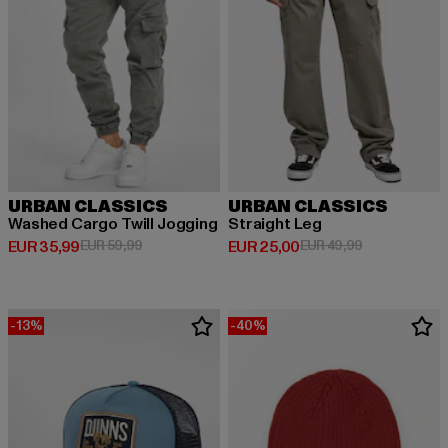
URBAN CLASSICS
URBAN CLASSICS
Washed Cargo Twill Jogging
Straight Leg
Derzeitiger Preis: EUR 35,99
Aktionspreis: EUR 59,99
Derzeitiger Preis: EUR 25,00
Aktionspreis:
EUR 35,99
EUR 59,99
EUR 25,00
EUR 49,99
-13%
-40%