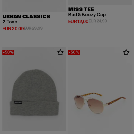
MISS TEE
Bad & Boozy Cap
URBAN CLASSICS
Derzeitiger Preis: EUR 12,00
Aktionspreis: 
EUR 12,00
EUR 24,99
2 Tone
Derzeitiger Preis: EUR 20,09
Aktionspreis: EUR 29,99
EUR 20,09
EUR 29,99
-50%
-56%