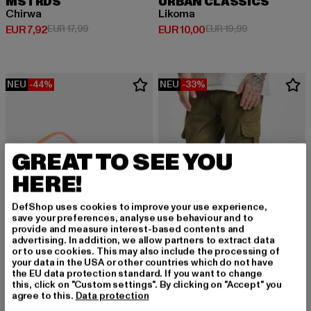
MSTRDS
URBAN CLASSICS
Chirwa
Likoma
Derzeitiger Preis: EUR 7,92
Aktionspreis: EUR 17,99
Derzeitiger Preis: EUR 10,00
Aktionspreis: 
EUR 7,92
EUR 17,99
EUR 10,00
EUR 19,99
NEU
-44%
NEU
-33%
GREAT TO SEE YOU
HERE!
DefShop uses cookies to improve your use experience,
save your preferences, analyse use behaviour and to
provide and measure interest-based contents and
advertising. In addition, we allow partners to extract data
or to use cookies. This may also include the processing of
your data in the USA or other countries which do not have
the EU data protection standard. If you want to change
URBAN CLASSICS
this, click on "Custom settings". By clicking on "Accept" you
Cargo Jogging
URBAN CLASSICS
agree to this.
Data protection
Derzeitiger Preis: EUR 40,19
Aktionspreis: 
EUR 40,19
EUR 59,99
108