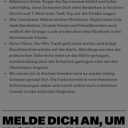
Athleisure Style: Sogar die Sportswear bleibt weiterhin
salonfähig, denn Du kannst Dich ohne Bedenken in leichten
Shorts und T-Shirt oder Tank Top auf die Straße wagen.
90s Comeback: Neben derben Workwear-Styles kann sich
dank Bandshirts, Double Denim und Flanellhemden auch
endlich der Grunge-Look wieder über eine Rückkehr in die
Herrenmode freuen.
Retro Vibes: Der 90s Trend geht noch weiter, und bringt
Bauchtaschen wieder auf die Karte. Allerdings werden die
praktischen Teile nicht mehr um die Hüfte getragen,
sondern lässig über die Schultern getragen oder um den
Oberkörper drapiert.
Wir sehen rot: In Sachen Sneaker wird es wieder farbig.
Genauer gesagt Rot. Die Farbe kommt in verschiedenen
Schattierungen daher und macht selbst auch schlichten
Casual-Looks stylische Hingucker.
MELDE DICH AN, UM