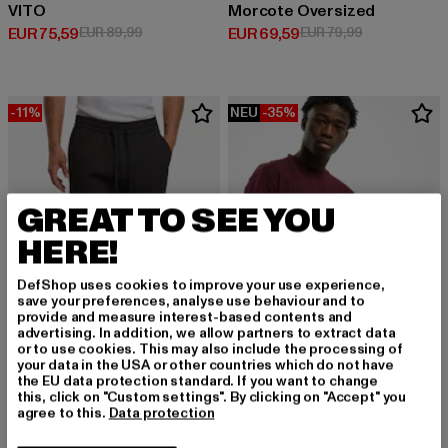
VITO
Morcote Oversized
Derzeitiger Preis: EUR 75,59
Aktionspreis: EUR 89,99
Derzeitiger Preis: EUR 69,59
Aktionspreis:
EUR 75,59
EUR 89,99
EUR 69,59
EUR 79,99
-11%
NEU
-35%
GREAT TO SEE YOU
HERE!
DefShop uses cookies to improve your use experience,
save your preferences, analyse use behaviour and to
provide and measure interest-based contents and
advertising. In addition, we allow partners to extract data
or to use cookies. This may also include the processing of
your data in the USA or other countries which do not have
the EU data protection standard. If you want to change
URBAN CLASSICS
this, click on "Custom settings". By clicking on "Accept" you
Tall
agree to this.
Data protection
ANOTHER COTTON LAB
Derzeitiger Preis: EUR 12,99
Aktionspreis: 
EUR 12,99
EUR 19,99
Heavy Pleated