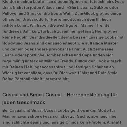
Kleider machen Leute – an diesem Spruch ist tatsächlich etwas
dran. Nicht für jeden Anlass sind T-Shirt, Jeans, Sakkos oder
Pullover und Sneaker die beste Wahl. Zum Glück gibt es einen
offiziellen Dresscode für Herrenmode, nach dem Ihr Euch
richten könnt. Wir haben die wichtigsten Männer Trends
für dieses Jahr kurz für Euch zusammengefasst: Hier gibt es
keine Regeln. Je individueller, desto besser. Lässige Looks mit
Hoody und Jeans sind genauso erlaubt wie auffällige Muster
und der ein oder andere provokante Print. Auch zerrissene
Jeans oder sportliche Bomberjacken und Caps finden sich
regelmäßig unter den Männer Trends. Runde den Look einfach
mit Deinen Lieblingsaccessoires und lässigen Schuhen ab.
Wichtig ist vor allem, dass Du Dich wohlfühlst und Dein Style
Deine Persönlichkeit unterstreicht.
Casual und Smart Casual - Herrenbekleidung für
jeden Geschmack
Bei Casual und Smart Casual Looks geht es in der Mode für
Männer zwar schon etwas schicker zur Sache, aber auch hier
sind schlichte Jeans und lässige Chinos kein Problem. Anstatt