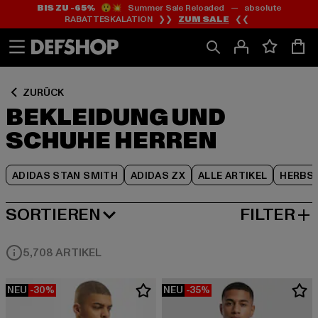
BIS ZU -65%
😲💥 Summer Sale Reloaded — absolute
Zum
Zum
Zum
RABATTESKALATION ❯❯
ZUM SALE
❮❮
Inhalt
Fußzeile
Produktraster
springen
springen
springen
ZURÜCK
BEKLEIDUNG UND
SCHUHE HERREN
ADIDAS STAN SMITH
ADIDAS ZX
ALLE ARTIKEL
HERBS
SORTIEREN
FILTER
BELIEBTESTE
5,708 ARTIKEL
NEU
-30%
NEU
-35%