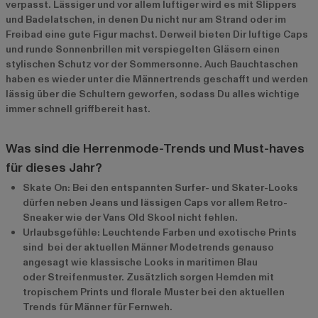
verpasst. Lässiger und vor allem luftiger wird es mit Slippers
und Badelatschen, in denen Du nicht nur am Strand oder im
Freibad eine gute Figur machst. Derweil bieten Dir luftige Caps
und runde Sonnenbrillen mit verspiegelten Gläsern einen
stylischen Schutz vor der Sommersonne. Auch Bauchtaschen
haben es wieder unter die Männertrends geschafft und werden
lässig über die Schultern geworfen, sodass Du alles wichtige
immer schnell griffbereit hast.
Was sind die Herrenmode-Trends und Must-haves
für dieses Jahr?
Skate On: Bei den entspannten Surfer- und Skater-Looks
dürfen neben Jeans und lässigen Caps vor allem Retro-
Sneaker wie der Vans Old Skool nicht fehlen.
Urlaubsgefühle: Leuchtende Farben und exotische Prints
sind bei der aktuellen Männer Modetrends genauso
angesagt wie klassische Looks in maritimen Blau
oder Streifenmuster. Zusätzlich sorgen Hemden mit
tropischem Prints und florale Muster bei den aktuellen
Trends für Männer für Fernweh.