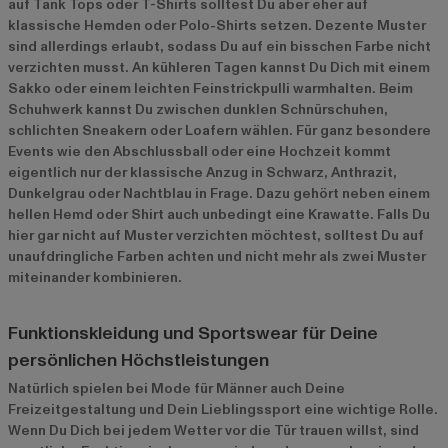
auf Tank Tops oder T-Shirts solltest Du aber eher auf
klassische Hemden oder Polo-Shirts setzen. Dezente Muster
sind allerdings erlaubt, sodass Du auf ein bisschen Farbe nicht
verzichten musst. An kühleren Tagen kannst Du Dich mit einem
Sakko oder einem leichten Feinstrickpulli warmhalten. Beim
Schuhwerk kannst Du zwischen dunklen Schnürschuhen,
schlichten Sneakern oder Loafern wählen. Für ganz besondere
Events wie den Abschlussball oder eine Hochzeit kommt
eigentlich nur der klassische Anzug in Schwarz, Anthrazit,
Dunkelgrau oder Nachtblau in Frage. Dazu gehört neben einem
hellen Hemd oder Shirt auch unbedingt eine Krawatte. Falls Du
hier gar nicht auf Muster verzichten möchtest, solltest Du auf
unaufdringliche Farben achten und nicht mehr als zwei Muster
miteinander kombinieren.
Funktionskleidung und Sportswear für Deine
persönlichen Höchstleistungen
Natürlich spielen bei Mode für Männer auch Deine
Freizeitgestaltung und Dein Lieblingssport eine wichtige Rolle.
Wenn Du Dich bei jedem Wetter vor die Tür trauen willst, sind