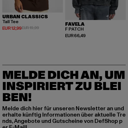
URBAN CLASSICS
Tall Tee
FAVELA
Derzeitiger Preis: EUR 12,99
Aktionspreis: EUR 19,99
EUR 12,99
EUR 19,99
F PATCH
Derzeitiger Preis: EUR 66,49
EUR 66,49
MELDE DICH AN, UM
INSPIRIERT ZU BLEI
BEN!
Melde dich hier für unseren Newsletter an und
erhalte künftig Informationen über aktuelle Tre
nds, Angebote und Gutscheine von DefShop p
er E-Mail!