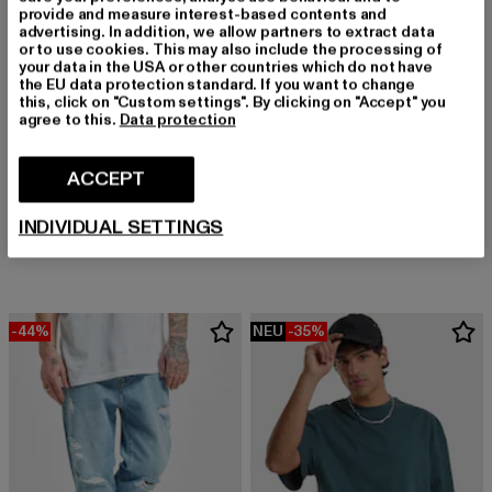
provide and measure interest-based contents and
advertising. In addition, we allow partners to extract data
or to use cookies. This may also include the processing of
your data in the USA or other countries which do not have
the EU data protection standard. If you want to change
this, click on "Custom settings". By clicking on "Accept" you
agree to this.
Data protection
BRANDIT
ACCEPT
Urban Legend
LONSDALE LONDON
Derzeitiger Preis: EUR 32,79
Aktionspreis:
EUR 32,79
EUR 39,99
LION TWO TONE
INDIVIDUAL SETTINGS
Derzeitiger Preis: EUR 19,99
EUR 19,99
-44%
NEU
-35%