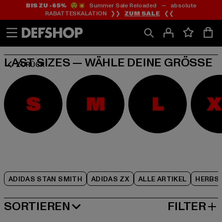
BIS ZU -65%
😲💥 Summer Sale Reloaded — absolute
Zum
Zum
Zum
RABATTESKALATION ❯❯
ZUM SALE
❮❮
Inhalt
Fußzeile
Produktraster
springen
springen
springen
LAST SIZES — WÄHLE DEINE GRÖSSE
ZURÜCK
ADIDAS STAN SMITH
ADIDAS ZX
ALLE ARTIKEL
HERBS
SORTIEREN
FILTER
BELIEBTESTE