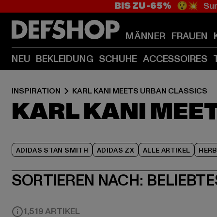
BIS ZU -65%
😲💥 Sum
MÄNNER
FRAUEN
NEU
BEKLEIDUNG
SCHUHE
ACCESSOIRES
INSPIRATION
KARL KANI MEETS URBAN CLASSICS
KARL KANI MEE
ADIDAS STAN SMITH
ADIDAS ZX
ALLE ARTIKEL
HER
SORTIEREN NACH:
BELIEBTE
1,519 ARTIKEL