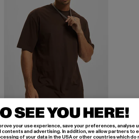
O SEE YOU HERE!
URBAN CLASSICS
Tall Tee
rove your use experience, save your preferences, analyse u
Derzeitiger Preis: EUR 12,99
Aktionspreis: EUR 19,99
EUR 12,99
EUR 19,99
ontents and advertising. In addition, we allow partners to e
ocessing of your data in the USA or other countries which do 