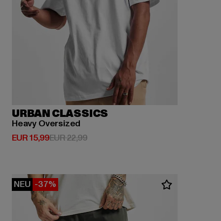
URBAN CLASSICS
Heavy Oversized
Derzeitiger Preis: EUR 15,99
Aktionspreis: EUR 22,99
EUR 15,99
EUR 22,99
NEU
-37%