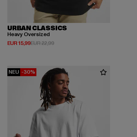
URBAN CLASSICS
Heavy Oversized
Derzeitiger Preis: EUR 15,99
Aktionspreis: EUR 22,99
EUR 15,99
EUR 22,99
NEU
-30%