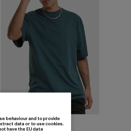
se behaviour and to provide
URBAN CLASSICS
xtract data or to use cookies.
Tall
not have the EU data