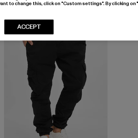
ant to change this, click on "Custom settings". By clicking on 
ACCEPT
NEU
-28%