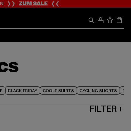
ION ❯❯
ZUM SALE
❮❮
ICS
R
BLACK FRIDAY
COOLE SHIRTS
CYCLING SHORTS
DAM
FILTER