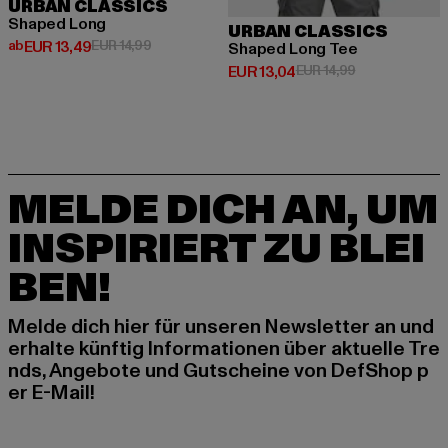
URBAN CLASSICS
Shaped Long
URBAN CLASSICS
Derzeitiger Preis: ab EUR 13,49
Aktionspreis: EUR 14,99
ab
EUR 13,49
EUR 14,99
Shaped Long Tee
Derzeitiger Preis: EUR 13,04
Aktionspreis: 
EUR 13,04
EUR 14,99
MELDE DICH AN, UM
INSPIRIERT ZU BLEI
BEN!
Melde dich hier für unseren Newsletter an und
erhalte künftig Informationen über aktuelle Tre
nds, Angebote und Gutscheine von DefShop p
er E-Mail!