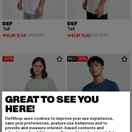
DEF
DEF
Tall
Tall
Derzeitiger Preis: ab EUR 11,04
Aktionspreis: EUR 12,99
Derzeitiger Preis: ab EUR 11,69
Aktionspreis:
ab
EUR 11,04
EUR 12,99
ab
EUR 11,69
EUR 12,99
-27%
NEU
-33%
GREAT TO SEE YOU
HERE!
DefShop uses cookies to improve your use experience,
save your preferences, analyse use behaviour and to
provide and measure interest-based contents and