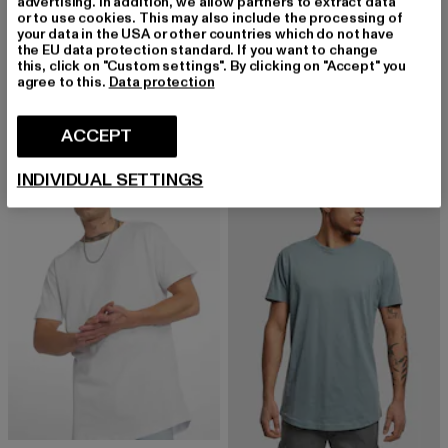
advertising. In addition, we allow partners to extract data
or to use cookies. This may also include the processing of
URBAN CLASSICS
your data in the USA or other countries which do not have
Shaped Long
the EU data protection standard. If you want to change
URBAN CLASSICS
this, click on "Custom settings". By clicking on "Accept" you
Derzeitiger Preis: EUR 10,94
Aktionspreis: EUR 14,99
EUR 10,94
EUR 14,99
Shaped Long
agree to this.
Data protection
Derzeitiger Preis: EUR 10,04
Aktionspreis: 
EUR 10,04
EUR 14,99
ACCEPT
NEU
-10%
-13%
INDIVIDUAL SETTINGS