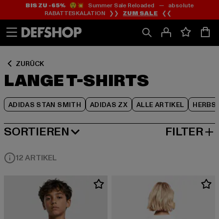
BIS ZU -65%
😲💥 Summer Sale Reloaded — absolute
Zum
Zum
Zum
RABATTESKALATION ❯❯
ZUM SALE
❮❮
Inhalt
Fußzeile
Produktraster
springen
springen
springen
ZURÜCK
LANGE T-SHIRTS
ADIDAS STAN SMITH
ADIDAS ZX
ALLE ARTIKEL
HERBS
SORTIEREN
FILTER
BELIEBTESTE
12 ARTIKEL