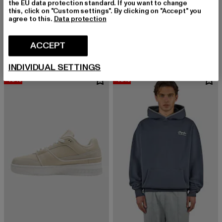
the EU data protection standard. If you want to change
this, click on "Custom settings". By clicking on "Accept" you
agree to this.
Data protection
URBAN CLASSICS
COLUCCI
Tall
FURIO
Derzeitiger Preis: EUR 12,99
Aktionspreis: EUR 19,99
Derzeitiger Preis: EUR 83,99
Aktionspreis:
EUR 12,99
EUR 19,99
EUR 83,99
EUR 99,99
ACCEPT
INDIVIDUAL SETTINGS
-16%
-13%