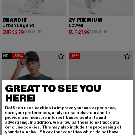
BRANDIT
2Y PREMIUM
Urban Legend
Lowell
Derzeitiger Preis: EUR 32,79
Aktionspreis: EUR 39,99
Derzeitiger Preis: EUR 27,99
Aktionspreis:
EUR 32,79
EUR 39,99
EUR 27,99
EUR 49,99
NEU
-35%
-16%
GREAT TO SEE YOU
HERE!
DefShop uses cookies to improve your use experience,
save your preferences, analyse use behaviour and to
provide and measure interest-based contents and
advertising. In addition, we allow partners to extract data
or to use cookies. This may also include the processing of
your data in the USA or other countries which do not have