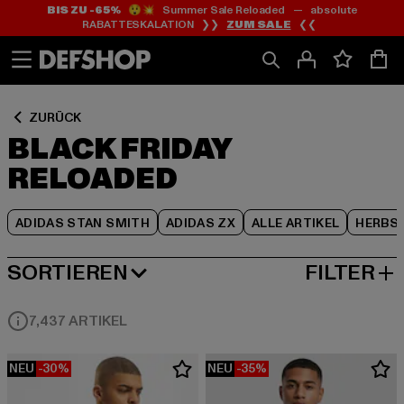
BIS ZU -65%
😲💥 Summer Sale Reloaded — absolute
Zum
Zum
Zum
RABATTESKALATION ❯❯
ZUM SALE
❮❮
Inhalt
Fußzeile
Produktraster
springen
springen
springen
ZURÜCK
BLACK FRIDAY
RELOADED
ADIDAS STAN SMITH
ADIDAS ZX
ALLE ARTIKEL
HERBS
SORTIEREN
FILTER
BELIEBTESTE
7,437 ARTIKEL
NEU
-30%
NEU
-35%