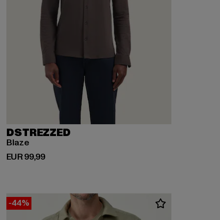
DSTREZZED
Blaze
Derzeitiger Preis: EUR 99,99
EUR 99,99
-44%