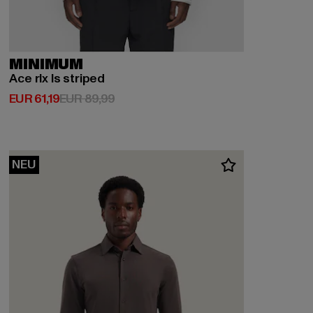
MINIMUM
Ace rlx ls striped
Derzeitiger Preis: EUR 61,19
Aktionspreis: EUR 89,99
EUR 61,19
EUR 89,99
NEU