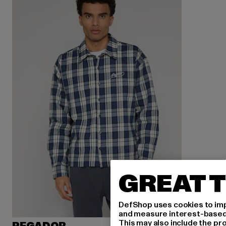
GREAT T
DefShop uses cookies to imp
and measure interest-based c
This may also include the pr