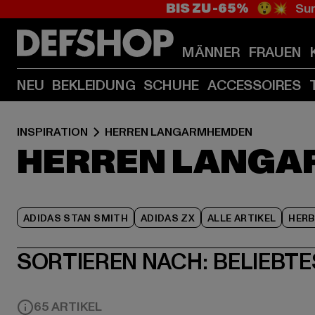
BIS ZU -65%
😲💥 Sum
MÄNNER
FRAUEN
NEU
BEKLEIDUNG
SCHUHE
ACCESSOIRES
INSPIRATION
HERREN LANGARMHEMDEN
HERREN LANG
ADIDAS STAN SMITH
ADIDAS ZX
ALLE ARTIKEL
HER
SORTIEREN NACH:
BELIEBTE
65 ARTIKEL