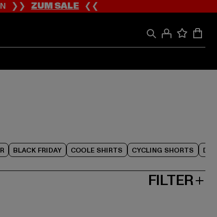
ION ❯❯
ZUM SALE
❮❮
R
BLACK FRIDAY
COOLE SHIRTS
CYCLING SHORTS
DAM
FILTER