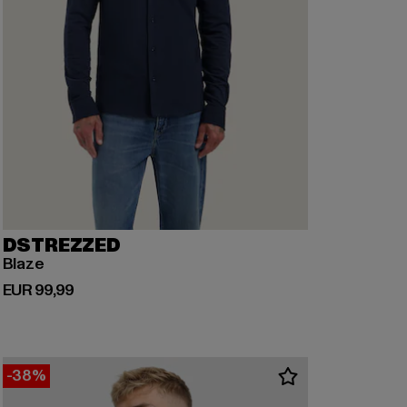
DSTREZZED
Blaze
Derzeitiger Preis: EUR 99,99
EUR 99,99
-38%