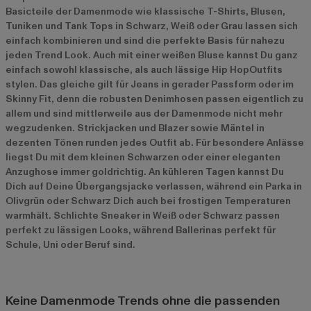
Basicteile der Damenmode wie klassische T-Shirts, Blusen,
Tuniken und Tank Tops in Schwarz, Weiß oder Grau lassen sich
einfach kombinieren und sind die perfekte Basis für nahezu
jeden Trend Look. Auch mit einer weißen Bluse kannst Du ganz
einfach sowohl klassische, als auch lässige Hip HopOutfits
stylen. Das gleiche gilt für Jeans in gerader Passform oder im
Skinny Fit, denn die robusten Denimhosen passen eigentlich zu
allem und sind mittlerweile aus der Damenmode nicht mehr
wegzudenken. Strickjacken und Blazer sowie Mäntel in
dezenten Tönen runden jedes Outfit ab. Für besondere Anlässe
liegst Du mit dem kleinen Schwarzen oder einer eleganten
Anzughose immer goldrichtig. An kühleren Tagen kannst Du
Dich auf Deine Übergangsjacke verlassen, während ein Parka in
Olivgrün oder Schwarz Dich auch bei frostigen Temperaturen
warmhält. Schlichte Sneaker in Weiß oder Schwarz passen
perfekt zu lässigen Looks, während Ballerinas perfekt für
Schule, Uni oder Beruf sind.
Keine Damenmode Trends ohne die passenden