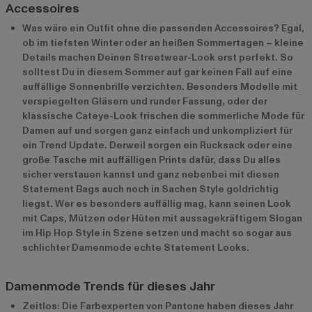
Accessoires
Was wäre ein Outfit ohne die passenden Accessoires? Egal,
ob im tiefsten Winter oder an heißen Sommertagen – kleine
Details machen Deinen Streetwear-Look erst perfekt. So
solltest Du in diesem Sommer auf gar keinen Fall auf eine
auffällige Sonnenbrille verzichten. Besonders Modelle mit
verspiegelten Gläsern und runder Fassung, oder der
klassische Cateye-Look frischen die sommerliche Mode für
Damen auf und sorgen ganz einfach und unkompliziert für
ein Trend Update. Derweil sorgen ein Rucksack oder eine
große Tasche mit auffälligen Prints dafür, dass Du alles
sicher verstauen kannst und ganz nebenbei mit diesen
Statement Bags auch noch in Sachen Style goldrichtig
liegst. Wer es besonders auffällig mag, kann seinen Look
mit Caps, Mützen oder Hüten mit aussagekräftigem Slogan
im Hip Hop Style in Szene setzen und macht so sogar aus
schlichter Damenmode echte Statement Looks.
Damenmode Trends für dieses Jahr
Zeitlos: Die Farbexperten von Pantone haben dieses Jahr