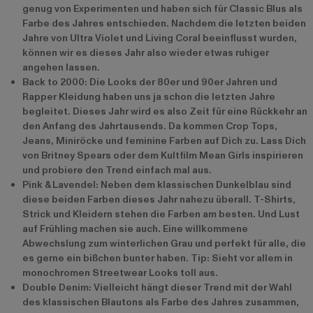
genug von Experimenten und haben sich für Classic Blus als
Farbe des Jahres entschieden. Nachdem die letzten beiden
Jahre von Ultra Violet und Living Coral beeinflusst wurden,
können wir es dieses Jahr also wieder etwas ruhiger
angehen lassen.
Back to 2000: Die Looks der 80er und 90er Jahren und
Rapper Kleidung haben uns ja schon die letzten Jahre
begleitet. Dieses Jahr wird es also Zeit für eine Rückkehr an
den Anfang des Jahrtausends. Da kommen Crop Tops,
Jeans, Miniröcke und feminine Farben auf Dich zu. Lass Dich
von Britney Spears oder dem Kultfilm Mean Girls inspirieren
und probiere den Trend einfach mal aus.
Pink & Lavendel: Neben dem klassischen Dunkelblau sind
diese beiden Farben dieses Jahr nahezu überall. T-Shirts,
Strick und Kleidern stehen die Farben am besten. Und Lust
auf Frühling machen sie auch. Eine willkommene
Abwechslung zum winterlichen Grau und perfekt für alle, die
es gerne ein bißchen bunter haben. Tip: Sieht vor allem in
monochromen Streetwear Looks toll aus.
Double Denim: Vielleicht hängt dieser Trend mit der Wahl
des klassischen Blautons als Farbe des Jahres zusammen,