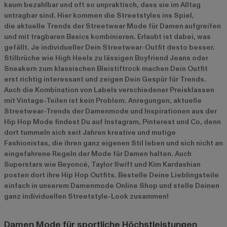
kaum bezahlbar und oft so unpraktisch, dass sie im Alltag
untragbar sind. Hier kommen die Streetstyles ins Spiel,
die aktuelle Trends der Streetwear Mode für Damen
aufgreifen
und mit tragbaren Basics kombinieren. Erlaubt ist dabei, was
gefällt. Je individueller Dein Streetwear-Outfit desto besser.
Stilbrüche wie High Heels zu lässigen Boyfriend Jeans oder
Sneakern zum klassischen Bleistiftrock machen Dein Outfit
erst richtig interessant und zeigen Dein Gespür für Trends.
Auch die Kombination von Labels verschiedener Preisklassen
mit Vintage-Teilen ist kein Problem. Anregungen, aktuelle
Streetwear-Trends der Damenmode und Inspirationen aus der
Hip Hop Mode findest Du auf Instagram, Pinterest und Co, denn
dort tummeln sich seit Jahren kreative und mutige
Fashionistas, die ihren ganz eigenen Stil leben und sich nicht an
eingefahrene Regeln der Mode für Damen halten. Auch
Superstars wie Beyoncé, Taylor Swift und Kim Kardashian
posten dort ihre Hip Hop Outfits. Bestelle Deine Lieblingsteile
einfach in unserem Damenmode Online Shop und stelle Deinen
ganz individuellen Streetstyle-Look zusammen!
Damen Mode für sportliche Höchstleistungen