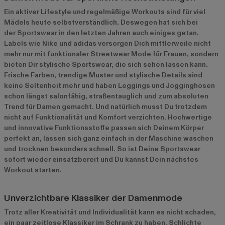
Ein aktiver Lifestyle und regelmäßige Workouts sind für viel
Mädels heute selbstverständlich. Deswegen hat sich bei
der Sportswear in den letzten Jahren auch einiges getan.
Labels wie Nike und adidas versorgen Dich mittlerweile nicht
mehr nur mit funktionaler Streetwear Mode für Frauen, sondern
bieten Dir stylische Sportswear, die sich sehen lassen kann.
Frische Farben, trendige Muster und stylische Details sind
keine Seltenheit mehr und haben Leggings und Jogginghosen
schon längst salonfähig, straßentauglich und zum absoluten
Trend für Damen gemacht. Und natürlich musst Du trotzdem
nicht auf Funktionalität und Komfort verzichten. Hochwertige
und innovative Funktionsstoffe passen sich Deinem Körper
perfekt an, lassen sich ganz einfach in der Maschine waschen
und trocknen besonders schnell. So ist Deine Sportswear
sofort wieder einsatzbereit und Du kannst Dein nächstes
Workout starten.
Unverzichtbare Klassiker der Damenmode
Trotz aller Kreativität und Individualität kann es nicht schaden,
ein paar zeitlose Klassiker im Schrank zu haben. Schlichte