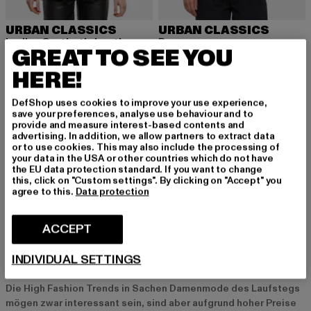
URBAN CLASSICS
URBAN CLASSICS
Ladies Synthetic Leather
Boxy
GREAT TO SEE YOU
Derzeitiger Preis: EUR 38,70
Aktionspreis: EUR 89,99
Derzeitiger Preis: EUR 35,69
Aktionspreis:
EUR 38,70
EUR 89,99
EUR 35,69
EUR 69,99
HERE!
DefShop uses cookies to improve your use experience,
save your preferences, analyse use behaviour and to
provide and measure interest-based contents and
Damenmode und Streetwear für Frauen
advertising. In addition, we allow partners to extract data
or to use cookies. This may also include the processing of
Mode ist auch immer ein Statement“ – Patricia Riekel. Mit den
your data in the USA or other countries which do not have
richtigen Streetwear It-Pieces kannst Du Dich neu erfinden und
the EU data protection standard. If you want to change
this, click on "Custom settings". By clicking on "Accept" you
unterschiedliche Hip Hop Looks ausprobieren. Mal lässig, mal
agree to this.
Data protection
sportlich und mal elegant, die Abwechslung macht‘s. Sei
kreativ, sei einzigartig und sei vor allem Du selbst.
ACCEPT
INDIVIDUAL SETTINGS
Streetstyles – Damenmode für Straße und Alltag
Die High Fashion Trends in Sachen Damenmode des Laufstegs
mögen zwar interessant sein, sind aber aufgrund hoher Preise