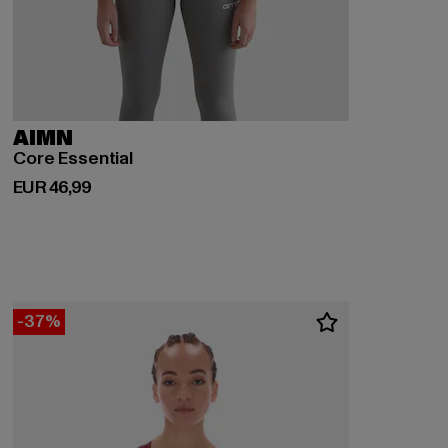
AIMN
Core Essential
Derzeitiger Preis: EUR 46,99
EUR 46,99
-37%