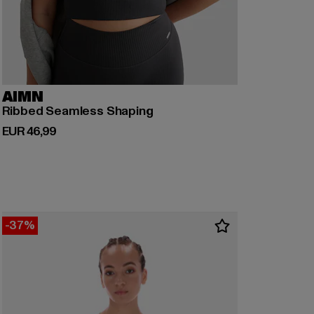
AIMN
Ribbed Seamless Shaping
Derzeitiger Preis: EUR 46,99
EUR 46,99
-37%