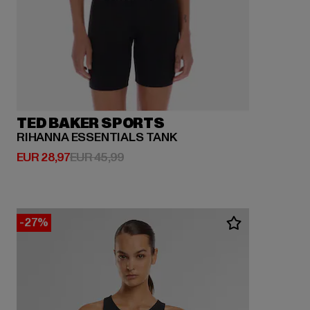
TED BAKER SPORTS
RIHANNA ESSENTIALS TANK
Derzeitiger Preis: EUR 28,97
Aktionspreis: EUR 45,99
EUR 28,97
EUR 45,99
-27%