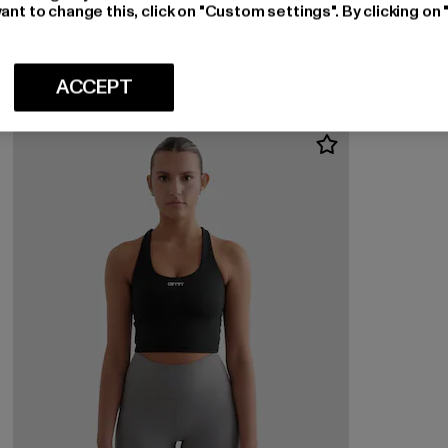
AIMN
ant to change this, click on "Custom settings". By clicking on 
Sense Contour Singlet
Derzeitiger Preis: EUR 55,19
EUR 55,19
ACCEPT