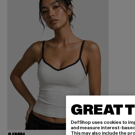
GREAT T
DefShop uses cookies to imp
and measure interest-based c
This may also include the pr