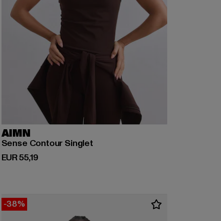
AIMN
Sense Contour Singlet
Derzeitiger Preis: EUR 55,19
EUR 55,19
-38%