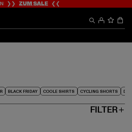
ION ❯❯
ZUM SALE
❮❮
R
BLACK FRIDAY
COOLE SHIRTS
CYCLING SHORTS
DEN
FILTER