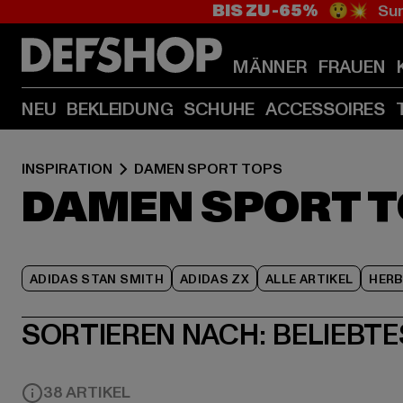
BIS ZU -65%
😲💥 Sum
MÄNNER
FRAUEN
NEU
BEKLEIDUNG
SCHUHE
ACCESSOIRES
INSPIRATION
DAMEN SPORT TOPS
DAMEN SPORT 
ADIDAS STAN SMITH
ADIDAS ZX
ALLE ARTIKEL
HER
SORTIEREN NACH:
BELIEBTE
38 ARTIKEL