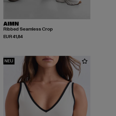
AIMN
Ribbed Seamless Crop
Derzeitiger Preis: EUR 41,84
EUR 41,84
NEU