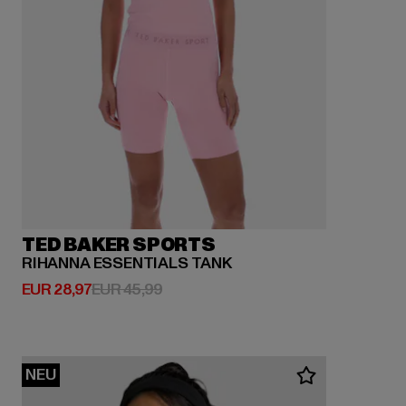
TED BAKER SPORTS
RIHANNA ESSENTIALS TANK
Derzeitiger Preis: EUR 28,97
Aktionspreis: EUR 45,99
EUR 28,97
EUR 45,99
NEU