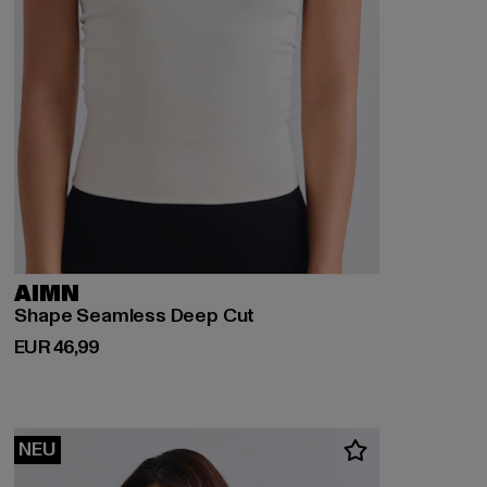
AIMN
Shape Seamless Deep Cut
Derzeitiger Preis: EUR 46,99
EUR 46,99
NEU