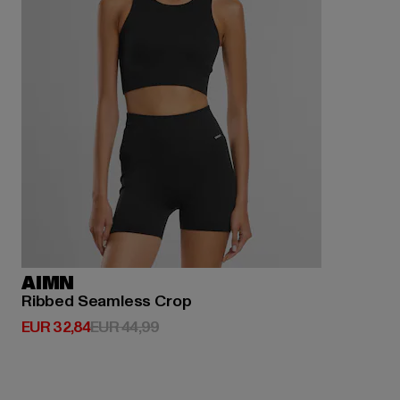
AIMN
Ribbed Seamless Crop
Derzeitiger Preis: EUR 32,84
Aktionspreis: EUR 44,99
EUR 32,84
EUR 44,99