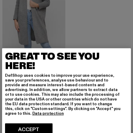
GREAT TO SEE YOU
CLOUD5IVE
Longform knit cardigan with hood
HERE!
Derzeitiger Preis: EUR 35,99
Aktionspreis: EUR 49,99
EUR 35,99
EUR 49,99
DefShop uses cookies to improve your use experience,
save your preferences, analyse use behaviour and to
provide and measure interest-based contents and
advertising. In addition, we allow partners to extract data
or to use cookies. This may also include the processing of
your data in the USA or other countries which do not have
MELDE DICH AN, UM
the EU data protection standard. If you want to change
this, click on "Custom settings". By clicking on "Accept" you
agree to this.
Data protection
INSPIRIERT ZU BLEI
BEN!
ACCEPT