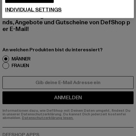
Melde dich hier für unseren Newsletter an und
INDIVIDUAL SETTINGS
erhalte künftig Informationen über aktuelle Tre
nds, Angebote und Gutscheine von DefShop p
er E-Mail!
An welchen Produkten bist du interessiert?
MÄNNER
FRAUEN
E-MAIL
ANMELDEN
Informationen dazu, wie DefShop mit Deinen Daten umgeht, findest Du
in unserer Datenschutzerklärung. Du kannst Dich jederzeit kostenfei
abmelden.
Datenschutzerklärung lesen.