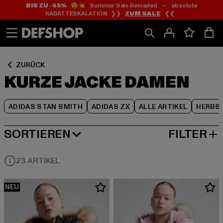
BIS ZU -65%
😲💥 Summer Sale Reloaded — absolute
Zum
Zum
Zum
RABATTESKALATION ❯❯
ZUM SALE
❮❮
Inhalt
Fußzeile
Produktraster
springen
springen
springen
ZURÜCK
KURZE JACKE DAMEN
ADIDAS STAN SMITH
ADIDAS ZX
ALLE ARTIKEL
HERBS
SORTIEREN
FILTER
BELIEBTESTE
23 ARTIKEL
NEU