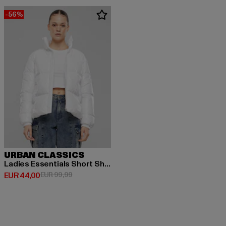
-56%
URBAN CLASSICS
Ladies Essentials Short Shiny Puffer
Derzeitiger Preis: EUR 44,00
Aktionspreis: EUR 99,99
EUR 44,00
EUR 99,99