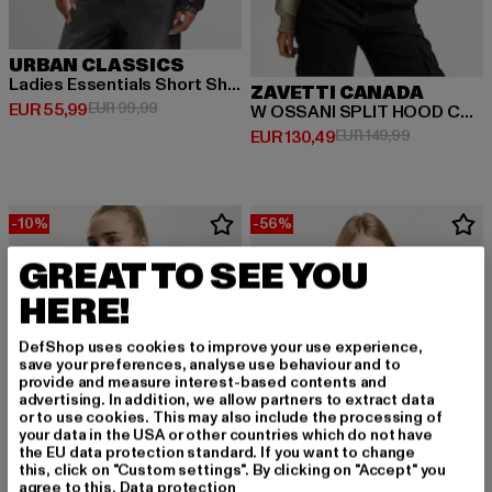
URBAN CLASSICS
Ladies Essentials Short Shiny Puffer
ZAVETTI CANADA
Derzeitiger Preis: EUR 55,99
Aktionspreis: EUR 99,99
EUR 55,99
EUR 99,99
W OSSANI SPLIT HOOD CROP
Derzeitiger Preis: EUR 130,49
Aktionsprei
EUR 130,49
EUR 149,99
-10%
-56%
GREAT TO SEE YOU
HERE!
DefShop uses cookies to improve your use experience,
save your preferences, analyse use behaviour and to
provide and measure interest-based contents and
advertising. In addition, we allow partners to extract data
or to use cookies. This may also include the processing of
your data in the USA or other countries which do not have
the EU data protection standard. If you want to change
this, click on "Custom settings". By clicking on "Accept" you
agree to this.
Data protection