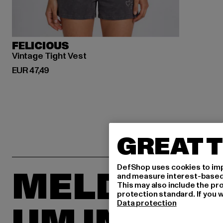
FELICIOUS
Vintage Tight Vest
Derzeitiger Preis: EUR 47,49
EUR 47,49
GREAT T
DefShop uses cookies to imp
MELDE DIC
and measure interest-based c
This may also include the pr
protection standard. If you w
Data protection