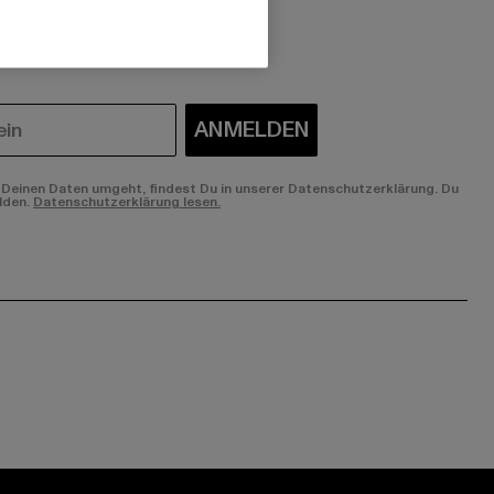
 du interessiert?
ANMELDEN
Deinen Daten umgeht, findest Du in unserer Datenschutzerklärung. Du
lden.
Datenschutzerklärung lesen.
ge:
ok page:
ouTube channel: