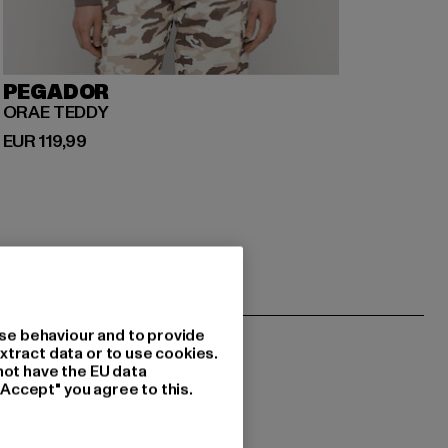
PEGADOR
ORAE TEDDY
Derzeitiger Preis: EUR 119,99
EUR 119,99
se behaviour and to provide
xtract data or to use cookies.
not have the EU data
"Accept" you agree to this.