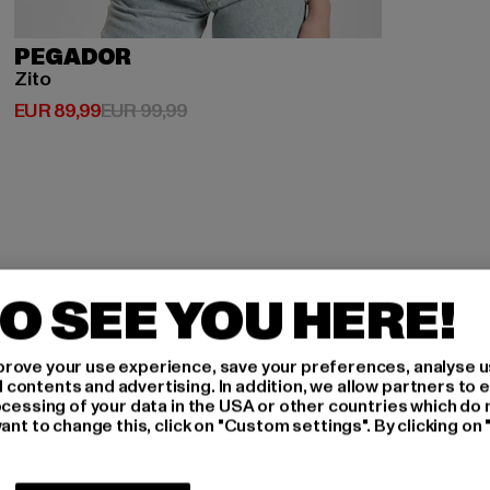
PEGADOR
Zito
Derzeitiger Preis: EUR 89,99
Aktionspreis: EUR 99,99
EUR 89,99
EUR 99,99
O SEE YOU HERE!
rove your use experience, save your preferences, analyse u
H AN,
ontents and advertising. In addition, we allow partners to e
ocessing of your data in the USA or other countries which do 
ant to change this, click on "Custom settings". By clicking on 