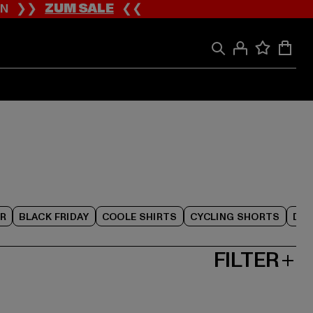
ION ❯❯
ZUM SALE
❮❮
R
BLACK FRIDAY
COOLE SHIRTS
CYCLING SHORTS
DAM
FILTER