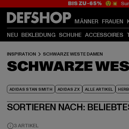
BIS ZU -65%
😲💥 Sum
MÄNNER
FRAUEN
NEU
BEKLEIDUNG
SCHUHE
ACCESSOIRES
INSPIRATION
SCHWARZE WESTE DAMEN
SCHWARZE WES
ADIDAS STAN SMITH
ADIDAS ZX
ALLE ARTIKEL
HER
SORTIEREN NACH:
BELIEBTE
3 ARTIKEL