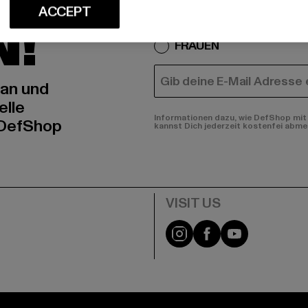
IERT
An welchen Produkten bist
ACCEPT
N!
MÄNNER
FRAUEN
E-MAIL
 an und
elle
Informationen dazu, wie DefShop mit 
 DefShop
kannst Dich jederzeit kostenfei abme
e
Visit our Instagram pa
Visit our Facebo
Visit our Y