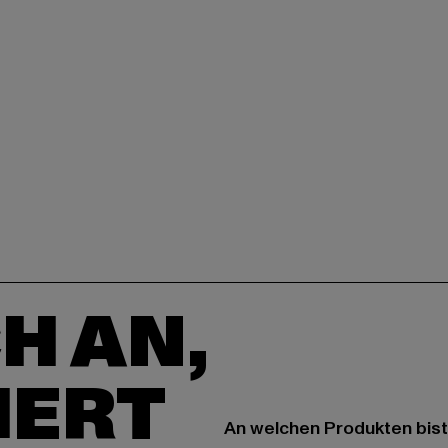
H AN,
IERT
An welchen Produkten bist