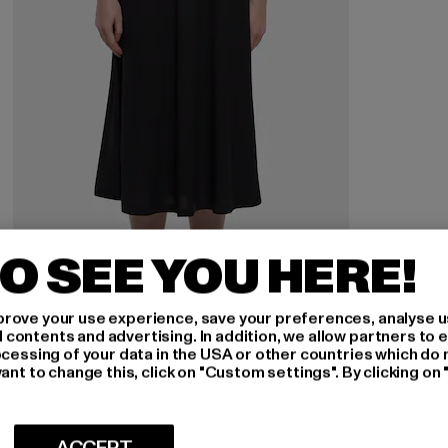
O SEE YOU HERE!
rove your use experience, save your preferences, analyse u
ontents and advertising. In addition, we allow partners to e
ocessing of your data in the USA or other countries which do 
URBAN CLASSICS
ant to change this, click on "Custom settings". By clicking on 
Viscose
Derzeitiger Preis: EUR 30,99
Aktionspreis: EUR 49,99
EUR 30,99
EUR 49,99