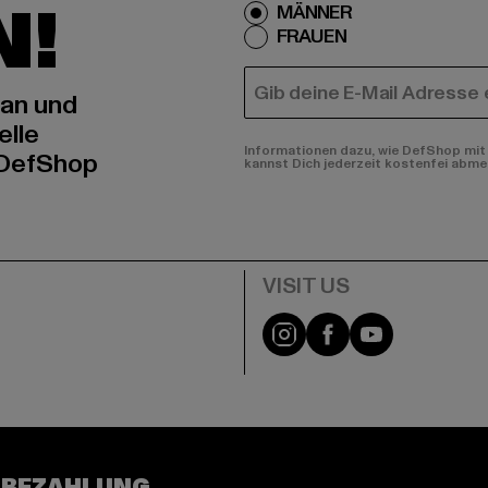
N!
MÄNNER
FRAUEN
E-MAIL
 an und
elle
Informationen dazu, wie DefShop mit 
 DefShop
kannst Dich jederzeit kostenfei abme
e
Visit our Instagram pa
Visit our Facebo
Visit our Y