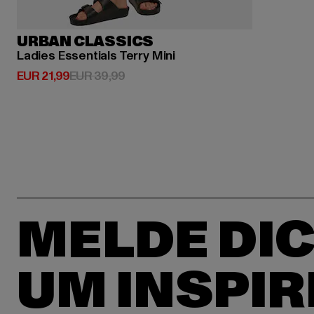
URBAN CLASSICS
Ladies Essentials Terry Mini
Derzeitiger Preis: EUR 21,99
Aktionspreis: EUR 39,99
EUR 21,99
EUR 39,99
MELDE DIC
UM INSPIR