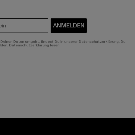
ANMELDEN
Deinen Daten umgeht, findest Du in unserer Datenschutzerklärung. Du
lden.
Datenschutzerklärung lesen.
ge:
ok page:
ouTube channel: