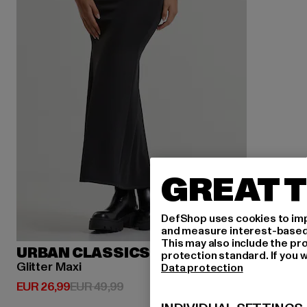
GREAT T
DefShop uses cookies to imp
and measure interest-based c
This may also include the pr
URBAN CLASSICS
protection standard. If you w
Glitter Maxi
Data protection
Derzeitiger Preis: EUR 26,99
Aktionspreis: EUR 49,99
EUR 26,99
EUR 49,99