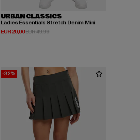
URBAN CLASSICS
Ladies Essentials Stretch Denim Mini
Derzeitiger Preis: EUR 20,00
Aktionspreis: EUR 49,99
EUR 20,00
EUR 49,99
-32%