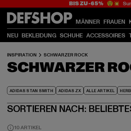
BIS ZU -65%
😲💥 Sum
MÄNNER
FRAUEN
NEU
BEKLEIDUNG
SCHUHE
ACCESSOIRES
INSPIRATION
SCHWARZER ROCK
SCHWARZER RO
ADIDAS STAN SMITH
ADIDAS ZX
ALLE ARTIKEL
HER
SORTIEREN NACH:
BELIEBTE
10 ARTIKEL