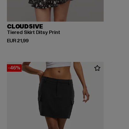
CLOUD5IVE
Tiered Skirt Ditsy Print
Derzeitiger Preis: EUR 21,99
EUR 21,99
-46%