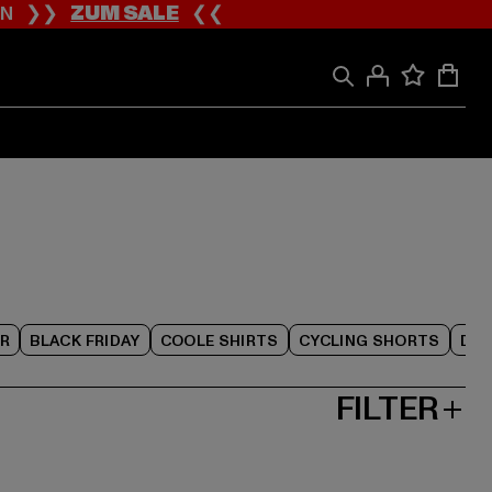
ION ❯❯
ZUM SALE
❮❮
R
BLACK FRIDAY
COOLE SHIRTS
CYCLING SHORTS
DAM
FILTER