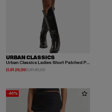
URBAN CLASSICS
Urban Classics Ladies Short Patched Pocket Skirt
Derzeitiger Preis: EUR 26,99
Aktionspreis: EUR 49,99
EUR 26,99
EUR 49,99
-46%