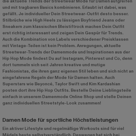
die aktuelle Trends der Streetwear Mode für Damen
aufgreifen
und mit tragbaren Basics kombinieren. Erlaubt ist dabei, was
gefällt. Je individueller Dein Streetwear-Outfit desto besser.
Stilbrüche wie High Heels zu lässigen Boyfriend Jeans oder
Sneakern zum klassischen Bleistiftrock machen Dein Outfit
erst richtig interessant und zeigen Dein Gespür für Trends.
Auch die Kombination von Labels verschiedener Preisklassen
mit Vintage-Teilen ist kein Problem. Anregungen, aktuelle
Streetwear-Trends der Damenmode und Inspirationen aus der
Hip Hop Mode findest Du auf Instagram, Pinterest und Co, denn
dort tummeln sich seit Jahren kreative und mutige
Fashionistas, die ihren ganz eigenen Stil leben und sich nicht an
eingefahrene Regeln der Mode für Damen halten. Auch
Superstars wie Beyoncé, Taylor Swift und Kim Kardashian
posten dort ihre Hip Hop Outfits. Bestelle Deine Lieblingsteile
einfach in unserem Damenmode Online Shop und stelle Deinen
ganz individuellen Streetstyle-Look zusammen!
Damen Mode für sportliche Höchstleistungen
Ein aktiver Lifestyle und regelmäßige Workouts sind für viel
Mädels heute selbstverständlich. Deswegen hat sich bei