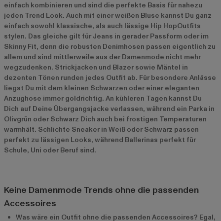
einfach kombinieren und sind die perfekte Basis für nahezu
jeden Trend Look. Auch mit einer weißen Bluse kannst Du ganz
einfach sowohl klassische, als auch lässige Hip HopOutfits
stylen. Das gleiche gilt für Jeans in gerader Passform oder im
Skinny Fit, denn die robusten Denimhosen passen eigentlich zu
allem und sind mittlerweile aus der Damenmode nicht mehr
wegzudenken. Strickjacken und Blazer sowie Mäntel in
dezenten Tönen runden jedes Outfit ab. Für besondere Anlässe
liegst Du mit dem kleinen Schwarzen oder einer eleganten
Anzughose immer goldrichtig. An kühleren Tagen kannst Du
Dich auf Deine Übergangsjacke verlassen, während ein Parka in
Olivgrün oder Schwarz Dich auch bei frostigen Temperaturen
warmhält. Schlichte Sneaker in Weiß oder Schwarz passen
perfekt zu lässigen Looks, während Ballerinas perfekt für
Schule, Uni oder Beruf sind.
Keine Damenmode Trends ohne die passenden
Accessoires
Was wäre ein Outfit ohne die passenden Accessoires? Egal,