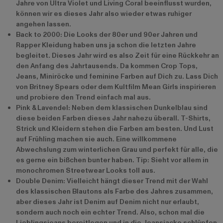
Jahre von Ultra Violet und Living Coral beeinflusst wurden,
können wir es dieses Jahr also wieder etwas ruhiger
angehen lassen.
Back to 2000: Die Looks der 80er und 90er Jahren und
Rapper Kleidung haben uns ja schon die letzten Jahre
begleitet. Dieses Jahr wird es also Zeit für eine Rückkehr an
den Anfang des Jahrtausends. Da kommen Crop Tops,
Jeans, Miniröcke und feminine Farben auf Dich zu. Lass Dich
von Britney Spears oder dem Kultfilm Mean Girls inspirieren
und probiere den Trend einfach mal aus.
Pink & Lavendel: Neben dem klassischen Dunkelblau sind
diese beiden Farben dieses Jahr nahezu überall. T-Shirts,
Strick und Kleidern stehen die Farben am besten. Und Lust
auf Frühling machen sie auch. Eine willkommene
Abwechslung zum winterlichen Grau und perfekt für alle, die
es gerne ein bißchen bunter haben. Tip: Sieht vor allem in
monochromen Streetwear Looks toll aus.
Double Denim: Vielleicht hängt dieser Trend mit der Wahl
des klassischen Blautons als Farbe des Jahres zusammen,
aber dieses Jahr ist Denim auf Denim nicht nur erlaubt,
sondern auch noch ein echter Trend. Also, schon mal die
Lieblingsjeans bereitlegen und in die Jeansjacke schlüpfen.