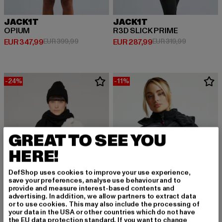
JACK1T
JACK1T
OPIUM
R3D SLICK PRIME
Derzeitiger Preis: EUR 347,99
Aktionspreis: EUR 399,99
Derzeitiger Preis: EUR 287,99
Aktionsprei
EUR 347,99
EUR 399,99
EUR 287,99
EUR 319,99
-24%
-11%
GREAT TO SEE YOU
HERE!
DefShop uses cookies to improve your use experience,
save your preferences, analyse use behaviour and to
provide and measure interest-based contents and
advertising. In addition, we allow partners to extract data
or to use cookies. This may also include the processing of
your data in the USA or other countries which do not have
the EU data protection standard. If you want to change