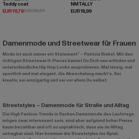
Teddy coat
NMTALLY
Derzeitiger Preis: EUR 111,79
Aktionspreis: EUR 129,99
Derzeitiger Preis: EUR 18,99
EUR 111,79
EUR 129,99
EUR 18,99
Damenmode und Streetwear für Frauen
Mode ist auch immer ein Statement“ – Patricia Riekel. Mit den
richtigen Streetwear It-Pieces kannst Du Dich neu erfinden und
unterschiedliche Hip Hop Looks ausprobieren. Mal lässig, mal
sportlich und mal elegant, die Abwechslung macht‘s. Sei
kreativ, sei einzigartig und sei vor allem Du selbst.
Streetstyles – Damenmode für Straße und Alltag
Die High Fashion Trends in Sachen Damenmode des Laufstegs
mögen zwar interessant sein, sind aber aufgrund hoher Preise
kaum bezahlbar und oft so unpraktisch, dass sie im Alltag
untragbar sind. Hier kommen die Streetstyles ins Spiel,