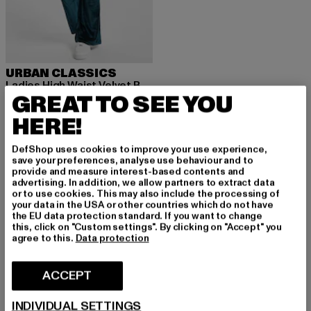
URBAN CLASSICS
Ladies High Waist Velvet Boot Cut
GREAT TO SEE YOU
Derzeitiger Preis: EUR 14,85
Aktionspreis: EUR 32,99
EUR 14,85
EUR 32,99
HERE!
DefShop uses cookies to improve your use experience,
save your preferences, analyse use behaviour and to
provide and measure interest-based contents and
advertising. In addition, we allow partners to extract data
MELDE DICH AN, UM
or to use cookies. This may also include the processing of
your data in the USA or other countries which do not have
INSPIRIERT ZU BLEI
the EU data protection standard. If you want to change
this, click on "Custom settings". By clicking on "Accept" you
agree to this.
Data protection
BEN!
ACCEPT
Melde dich hier für unseren Newsletter an und
erhalte künftig Informationen über aktuelle Tre
INDIVIDUAL SETTINGS
nds, Angebote und Gutscheine von DefShop p