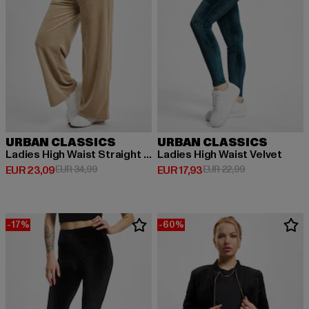
URBAN CLASSICS
URBAN CLASSICS
Ladies High Waist Straight Velvet
Ladies High Waist Velvet
Derzeitiger Preis: EUR 23,09
Aktionspreis: EUR 34,99
Derzeitiger Preis: EUR 17,93
Aktionspreis: 
EUR 23,09
EUR 34,99
EUR 17,93
EUR 22,99
-17%
-60%