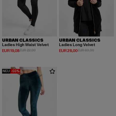
URBAN CLASSICS
URBAN CLASSICS
Ladies High Waist Velvet
Ladies Long Velvet
Derzeitiger Preis: EUR 19,08
Aktionspreis: EUR 22,99
Derzeitiger Preis: EUR 28,00
Aktionspreis:
EUR 19,08
EUR 22,99
EUR 28,00
EUR 69,99
NEU
-55%