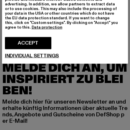
advertising. In addition, we allow partners to extract data
or to use cookies. This may also include the processing of
your data in the USA or other countries which do not have
BRANDIT
BRANDIT
the EU data protection standard. If you want to change
Teddyfleece Worker
Teddyfleece Worker
this, click on "Custom settings". By clicking on "Accept" you
Derzeitiger Preis: EUR 69,99
Derzeitiger Preis: EUR 56,69
Aktionspreis:
agree to this.
Data protection
EUR 69,99
EUR 56,69
EUR 69,99
ACCEPT
INDIVIDUAL SETTINGS
MELDE DICH AN, UM
INSPIRIERT ZU BLEI
BEN!
Melde dich hier für unseren Newsletter an und
erhalte künftig Informationen über aktuelle Tre
nds, Angebote und Gutscheine von DefShop p
er E-Mail!