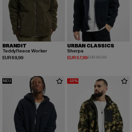
BRANDIT
URBAN CLASSICS
Teddyfleece Worker
Sherpa
Derzeitiger Preis: EUR 69,99
Derzeitiger Preis: EUR 57,99
Aktionspreis:
EUR 69,99
EUR 57,99
EUR 99,99
NEU
-55%