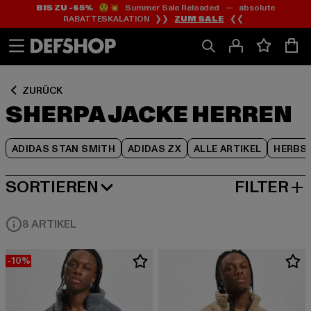
BIS ZU -65%
😲💥 Summer Sale Reloaded — absolute
Zum
Zum
Zum
RABATTESKALATION ❯❯
ZUM SALE
❮❮
Inhalt
Fußzeile
Produktraster
springen
springen
springen
ZURÜCK
SHERPA JACKE HERREN
ADIDAS STAN SMITH
ADIDAS ZX
ALLE ARTIKEL
HERBS
SORTIEREN
FILTER
BELIEBTESTE
8 ARTIKEL
-10%