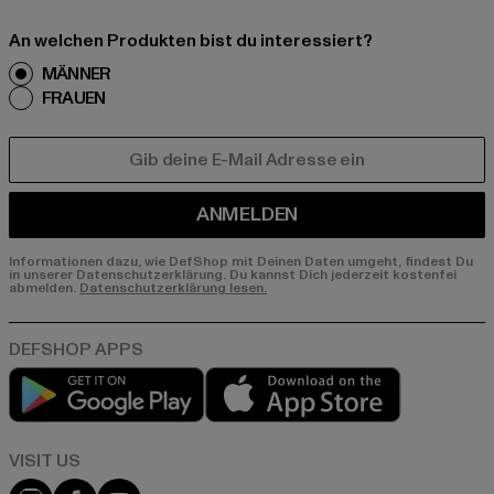
An welchen Produkten bist du interessiert?
MÄNNER
FRAUEN
E-MAIL
ANMELDEN
Informationen dazu, wie DefShop mit Deinen Daten umgeht, findest Du
in unserer Datenschutzerklärung. Du kannst Dich jederzeit kostenfei
abmelden.
Datenschutzerklärung lesen.
Play market
App store
Visit our Instagram page:
Visit our Facebook page:
Visit our YouTube channel: