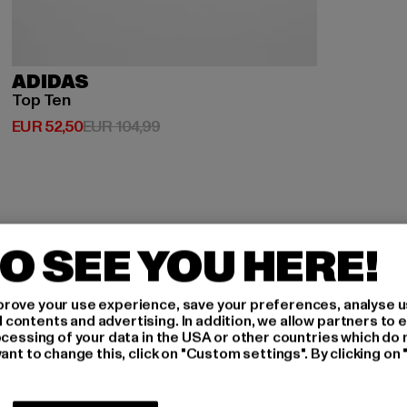
ADIDAS
Top Ten
Derzeitiger Preis: EUR 52,50
Aktionspreis: EUR 104,99
EUR 52,50
EUR 104,99
O SEE YOU HERE!
rove your use experience, save your preferences, analyse u
H AN,
ontents and advertising. In addition, we allow partners to e
ocessing of your data in the USA or other countries which do 
ant to change this, click on "Custom settings". By clicking on 