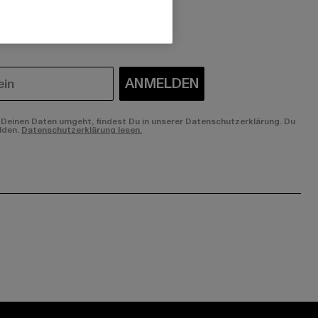
 du interessiert?
ANMELDEN
Deinen Daten umgeht, findest Du in unserer Datenschutzerklärung. Du
lden.
Datenschutzerklärung lesen.
ge:
ok page:
ouTube channel: