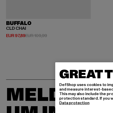
BUFFALO
CLD CHAI
Derzeitiger Preis: EUR 97,89
Aktionspreis: EUR 109,99
EUR 97,89
EUR 109,99
GREAT T
DefShop uses cookies to imp
MELDE DIC
and measure interest-based c
This may also include the pr
protection standard. If you w
Data protection