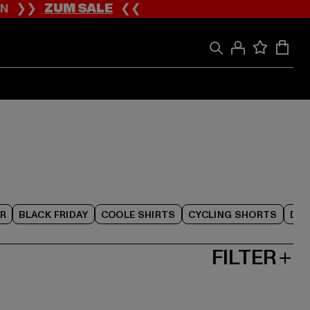
ION ❯❯
ZUM SALE
❮❮
R
BLACK FRIDAY
COOLE SHIRTS
CYCLING SHORTS
DAM
FILTER