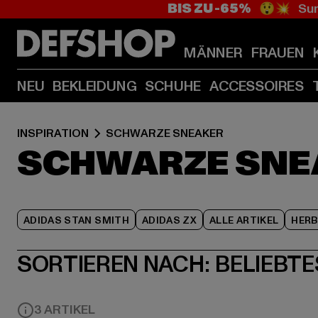
BIS ZU -65%
😲💥 Sum
MÄNNER
FRAUEN
NEU
BEKLEIDUNG
SCHUHE
ACCESSOIRES
INSPIRATION
SCHWARZE SNEAKER
SCHWARZE SNE
ADIDAS STAN SMITH
ADIDAS ZX
ALLE ARTIKEL
HER
SORTIEREN NACH:
BELIEBTE
3 ARTIKEL