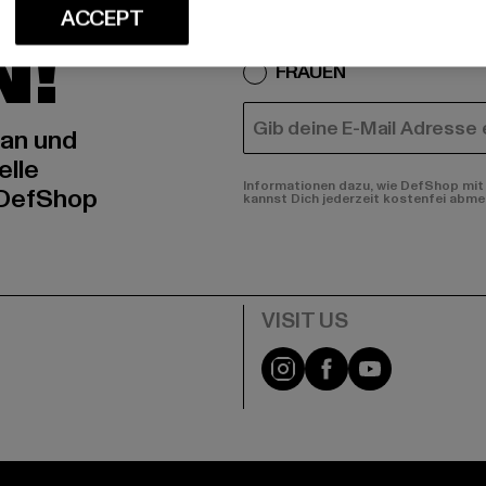
IERT
An welchen Produkten bist
ACCEPT
N!
MÄNNER
FRAUEN
E-MAIL
 an und
elle
Informationen dazu, wie DefShop mit 
 DefShop
kannst Dich jederzeit kostenfei abme
e
Visit our Instagram pa
Visit our Facebo
Visit our Y