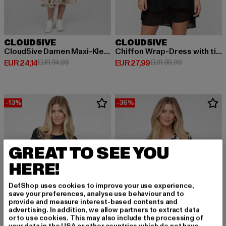
CLOUD5IVE
CLOUD5IVE
Cloud5ive Damen Maxi-Kleid 2-Tone mit Palmen Print
Chiffon Wrap-Dress with tie belt
Derzeitiger Preis: EUR 24,14
Aktionspreis: EUR 34,99
Derzeitiger Preis: EUR 27,99
Aktionspreis:
EUR 24,14
EUR 34,99
EUR 27,99
EUR 39,99
-13%
-36%
GREAT TO SEE YOU
HERE!
DefShop uses cookies to improve your use experience,
save your preferences, analyse use behaviour and to
provide and measure interest-based contents and
advertising. In addition, we allow partners to extract data
or to use cookies. This may also include the processing of
your data in the USA or other countries which do not have