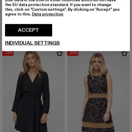
the EU data protection standard. If you want to change
this, click on "Custom settings". By clicking on "Accept" you
agree to this.
Data protection
CLOUD5IVE
CLOUD5IVE
T-Shirt-Dress with flower print
Longsleeve
Derzeitiger Preis: EUR 26,09
Aktionspreis: EUR 29,99
Derzeitiger Preis: EUR 28,79
Aktionspreis:
ACCEPT
EUR 26,09
EUR 29,99
EUR 28,79
EUR 44,99
INDIVIDUAL SETTINGS
-33%
-23%