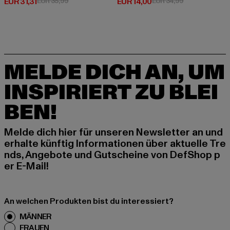
Derzeitiger Preis: EUR 31,31
Aktionspreis: EUR 35,99
Derzeitiger Preis: EUR 14,00
Aktionspreis: 
EUR 31,31
EUR 35,99
EUR 14,00
EUR 34,99
MELDE DICH AN, UM
INSPIRIERT ZU BLEI
BEN!
Melde dich hier für unseren Newsletter an und
erhalte künftig Informationen über aktuelle Tre
nds, Angebote und Gutscheine von DefShop p
er E-Mail!
An welchen Produkten bist du interessiert?
MÄNNER
FRAUEN