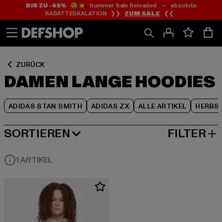
BIS ZU -65%
😲💥 Summer Sale Reloaded — absolute
Zum
Zum
Zum
RABATTESKALATION ❯❯
ZUM SALE
❮❮
Inhalt
Fußzeile
Produktraster
springen
springen
springen
ZURÜCK
DAMEN LANGE HOODIES
ADIDAS STAN SMITH
ADIDAS ZX
ALLE ARTIKEL
HERBS
SORTIEREN
FILTER
BELIEBTESTE
1 ARTIKEL