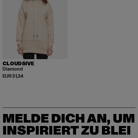
CLOUD5IVE
Diamond
Derzeitiger Preis: EUR 31,34
EUR 31,34
MELDE DICH AN, UM
INSPIRIERT ZU BLEI