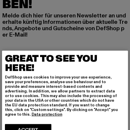
BEN!
Melde dich hier für unseren Newsletter an und
erhalte künftig Informationen über aktuelle Tre
nds, Angebote und Gutscheine von DefShop p
er E-Mail!
An welchen Produkten bist du interessiert?
GREAT TO SEE YOU
MÄNNER
HERE!
FRAUEN
DefShop uses cookies to improve your use experience,
save your preferences, analyse use behaviour and to
provide and measure interest-based contents and
E-MAIL
advertising. In addition, we allow partners to extract data
or to use cookies. This may also include the processing of
ANMELDEN
your data in the USA or other countries which do not have
the EU data protection standard. If you want to change
this, click on "Custom settings". By clicking on "Accept" you
Informationen dazu, wie DefShop mit Deinen Daten umgeht, findest Du
agree to this.
Data protection
in unserer Datenschutzerklärung. Du kannst Dich jederzeit kostenfei
abmelden.
Datenschutzerklärung lesen.
ACCEPT