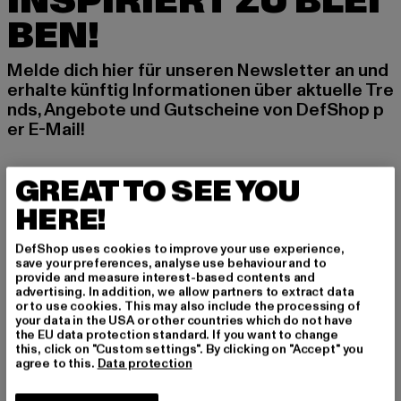
INSPIRIERT ZU BLEI
BEN!
Melde dich hier für unseren Newsletter an und
erhalte künftig Informationen über aktuelle Tre
nds, Angebote und Gutscheine von DefShop p
er E-Mail!
GREAT TO SEE YOU
An welchen Produkten bist du interessiert?
HERE!
MÄNNER
FRAUEN
DefShop uses cookies to improve your use experience,
save your preferences, analyse use behaviour and to
provide and measure interest-based contents and
advertising. In addition, we allow partners to extract data
E-MAIL
or to use cookies. This may also include the processing of
your data in the USA or other countries which do not have
ANMELDEN
the EU data protection standard. If you want to change
this, click on "Custom settings". By clicking on "Accept" you
agree to this.
Data protection
Informationen dazu, wie DefShop mit Deinen Daten umgeht, findest Du
in unserer Datenschutzerklärung. Du kannst Dich jederzeit kostenfei
abmelden.
Datenschutzerklärung lesen.