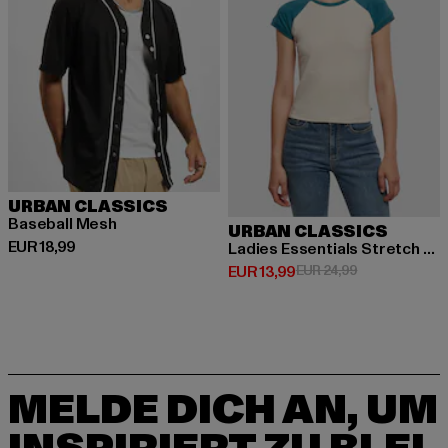
URBAN CLASSICS
Baseball Mesh
URBAN CLASSICS
Derzeitiger Preis: EUR 18,99
EUR 18,99
Ladies Essentials Stretch Short Retro Baseball
Derzeitiger Preis: EUR 13,99
Aktionspreis: 
EUR 13,99
EUR 24,99
MELDE DICH AN, UM