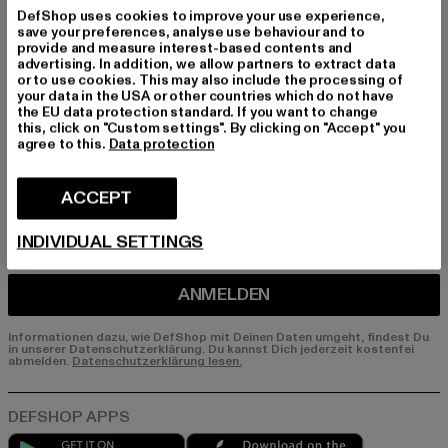
Melde dich hier für unseren Newsletter an und
DefShop uses cookies to improve your use experience,
erhalte künftig Informationen über aktuelle Tre
save your preferences, analyse use behaviour and to
nds, Angebote und Gutscheine von DefShop p
provide and measure interest-based contents and
advertising. In addition, we allow partners to extract data
er E-Mail!
or to use cookies. This may also include the processing of
your data in the USA or other countries which do not have
the EU data protection standard. If you want to change
this, click on "Custom settings". By clicking on "Accept" you
An welchen Produkten bist du interessiert?
agree to this.
Data protection
MÄNNER
FRAUEN
ACCEPT
INDIVIDUAL SETTINGS
E-MAIL
ANMELDEN
Informationen dazu, wie DefShop mit Deinen Daten umgeht, findest Du
in unserer Datenschutzerklärung. Du kannst Dich jederzeit kostenfei
abmelden.
Datenschutzerklärung lesen.
Play market
App store