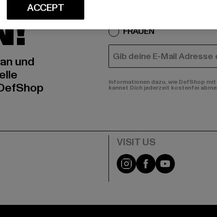
An welchen Produkten bist
ACCEPT
N!
MÄNNER
FRAUEN
E-MAIL
 an und
elle
Informationen dazu, wie DefShop mit 
 DefShop
kannst Dich jederzeit kostenfei abme
e
Visit our Instagram pa
Visit our Facebo
Visit our Y