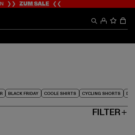
ION ❯❯
ZUM SALE
❮❮
R
BLACK FRIDAY
COOLE SHIRTS
CYCLING SHORTS
DAM
FILTER