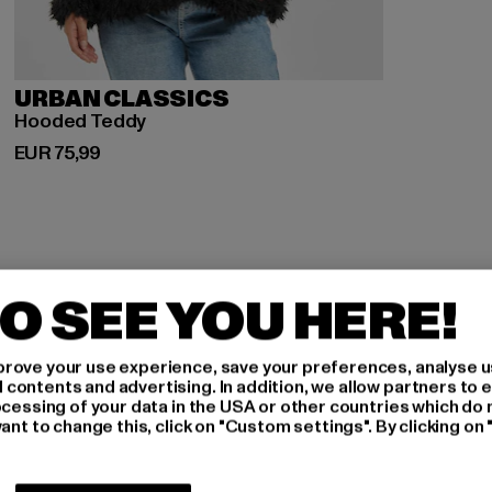
URBAN CLASSICS
Hooded Teddy
Derzeitiger Preis: EUR 75,99
EUR 75,99
O SEE YOU HERE!
rove your use experience, save your preferences, analyse u
H AN,
ontents and advertising. In addition, we allow partners to e
ocessing of your data in the USA or other countries which do 
ant to change this, click on "Custom settings". By clicking on 
IERT