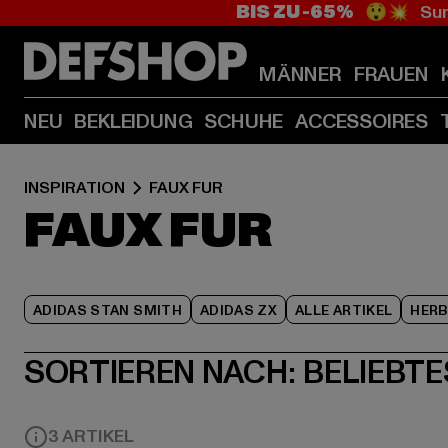
BIS ZU -65%
😲💥 Sum
MÄNNER
FRAUEN
NEU
BEKLEIDUNG
SCHUHE
ACCESSOIRES
INSPIRATION
FAUX FUR
FAUX FUR
ADIDAS STAN SMITH
ADIDAS ZX
ALLE ARTIKEL
HER
SORTIEREN NACH:
BELIEBTE
3 ARTIKEL