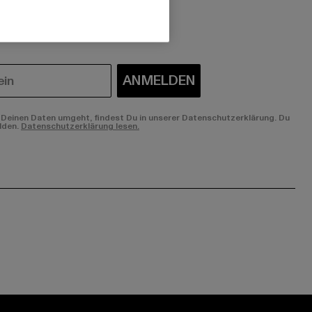
 du interessiert?
ANMELDEN
Deinen Daten umgeht, findest Du in unserer Datenschutzerklärung. Du
lden.
Datenschutzerklärung lesen.
ge:
ok page:
ouTube channel: