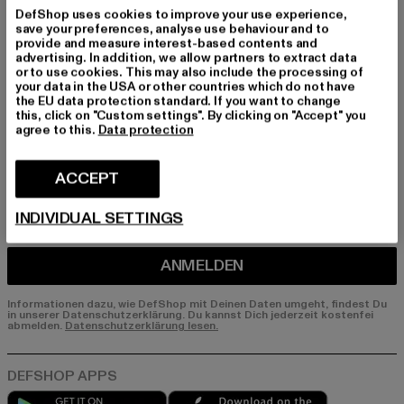
Melde dich hier für unseren Newsletter an und
DefShop uses cookies to improve your use experience,
erhalte künftig Informationen über aktuelle Tre
save your preferences, analyse use behaviour and to
nds, Angebote und Gutscheine von DefShop p
provide and measure interest-based contents and
advertising. In addition, we allow partners to extract data
er E-Mail!
or to use cookies. This may also include the processing of
your data in the USA or other countries which do not have
the EU data protection standard. If you want to change
this, click on "Custom settings". By clicking on "Accept" you
An welchen Produkten bist du interessiert?
agree to this.
Data protection
MÄNNER
FRAUEN
ACCEPT
INDIVIDUAL SETTINGS
E-MAIL
ANMELDEN
Informationen dazu, wie DefShop mit Deinen Daten umgeht, findest Du
in unserer Datenschutzerklärung. Du kannst Dich jederzeit kostenfei
abmelden.
Datenschutzerklärung lesen.
Play market
App store