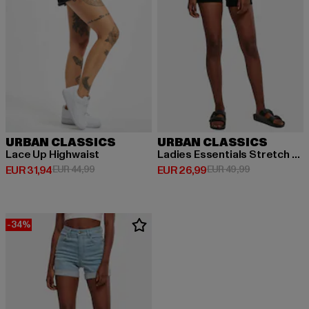
URBAN CLASSICS
URBAN CLASSICS
Lace Up Highwaist
Ladies Essentials Stretch Denim 5 Pocket
Derzeitiger Preis: EUR 31,94
Aktionspreis: EUR 44,99
Derzeitiger Preis: EUR 26,99
Aktionspreis:
EUR 31,94
EUR 44,99
EUR 26,99
EUR 49,99
-34%