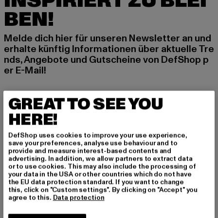
INSPIRIERT ZU BLEI
BEN!
Melde dich hier für unseren Newsletter an und
erhalte künftig Informationen über aktuelle Tre
nds, Angebote und Gutscheine von DefShop p
er E-Mail!
GREAT TO SEE YOU
An welchen Produkten bist du interessiert?
HERE!
MÄNNER
FRAUEN
DefShop uses cookies to improve your use experience,
save your preferences, analyse use behaviour and to
provide and measure interest-based contents and
advertising. In addition, we allow partners to extract data
E-MAIL
or to use cookies. This may also include the processing of
your data in the USA or other countries which do not have
ANMELDEN
the EU data protection standard. If you want to change
this, click on "Custom settings". By clicking on "Accept" you
agree to this.
Data protection
Informationen dazu, wie DefShop mit Deinen Daten umgeht, findest Du
in unserer Datenschutzerklärung. Du kannst Dich jederzeit kostenfei
abmelden.
Datenschutzerklärung lesen.