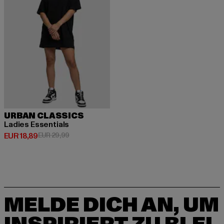
URBAN CLASSICS
Ladies Essentials
Derzeitiger Preis: EUR 18,89
Aktionspreis: EUR 29,99
EUR 18,89
EUR 29,99
MELDE DICH AN, UM