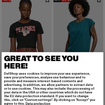
GREAT TO SEE YOU
HERE!
MISS TEE
Peaches Cropped
URBAN CLASSICS
DefShop uses cookies to improve your use experience,
Derzeitiger Preis: EUR 11,99
Aktionspreis: EUR 19,99
EUR 11,99
EUR 19,99
Ladies Extended Shoulder
save your preferences, analyse use behaviour and to
Derzeitiger Preis: ab EUR 11,99
Aktionspreis:
ab
EUR 11,99
EUR 14,99
provide and measure interest-based contents and
advertising. In addition, we allow partners to extract data
or to use cookies. This may also include the processing of
your data in the USA or other countries which do not have
the EU data protection standard. If you want to change
this, click on "Custom settings". By clicking on "Accept" you
agree to this.
Data protection