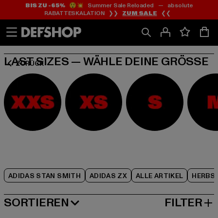
BIS ZU -65%
😲💥 Summer Sale Reloaded — absolute
Zum
Zum
Zum
RABATTESKALATION ❯❯
ZUM SALE
❮❮
Inhalt
Fußzeile
Produktraster
springen
springen
springen
LAST SIZES — WÄHLE DEINE GRÖSSE
ZURÜCK
ADIDAS STAN SMITH
ADIDAS ZX
ALLE ARTIKEL
HERBS
SORTIEREN
FILTER
BELIEBTESTE