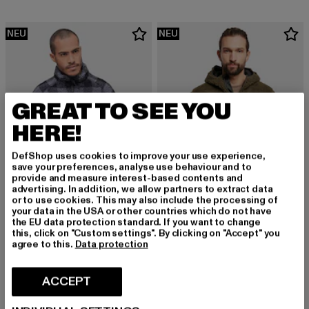
NEU
NEU
GREAT TO SEE YOU
HERE!
DefShop uses cookies to improve your use experience,
save your preferences, analyse use behaviour and to
provide and measure interest-based contents and
advertising. In addition, we allow partners to extract data
or to use cookies. This may also include the processing of
your data in the USA or other countries which do not have
the EU data protection standard. If you want to change
BRANDIT
BRANDIT
this, click on "Custom settings". By clicking on "Accept" you
Teddyfleece Troye
Teddyfleece Worker
agree to this.
Data protection
Derzeitiger Preis: EUR 65,99
Derzeitiger Preis: EUR 59,99
EUR 65,99
EUR 59,99
ACCEPT
NEU
NEU