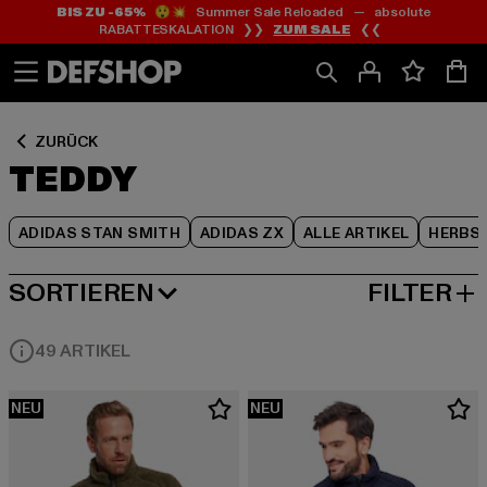
BIS ZU -65%
😲💥 Summer Sale Reloaded — absolute
Zum
Zum
Zum
RABATTESKALATION ❯❯
ZUM SALE
❮❮
Inhalt
Fußzeile
Produktraster
springen
springen
springen
ZURÜCK
TEDDY
ADIDAS STAN SMITH
ADIDAS ZX
ALLE ARTIKEL
HERBS
SORTIEREN
FILTER
BELIEBTESTE
49 ARTIKEL
NEU
NEU