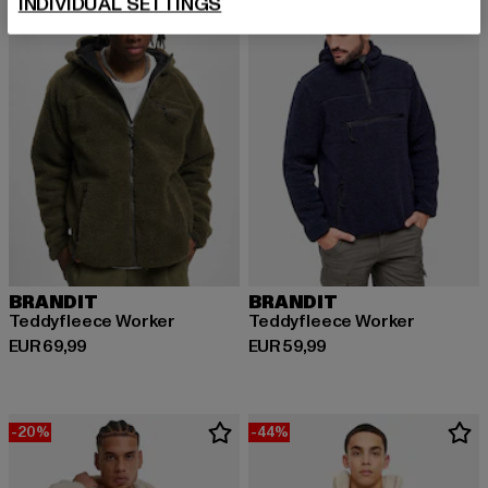
INDIVIDUAL SETTINGS
BRANDIT
BRANDIT
Teddyfleece Worker
Teddyfleece Worker
Derzeitiger Preis: EUR 69,99
Derzeitiger Preis: EUR 59,99
EUR 69,99
EUR 59,99
-20%
-44%