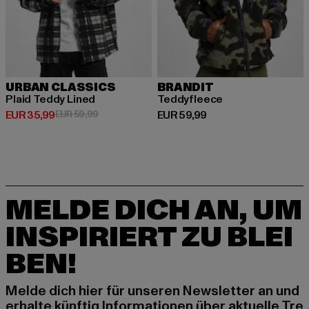
URBAN CLASSICS
BRANDIT
Plaid Teddy Lined
Teddyfleece
Derzeitiger Preis: EUR 35,99
Aktionspreis: EUR 59,99
Derzeitiger Preis: EUR 59,99
EUR 35,99
EUR 59,99
EUR 59,99
MELDE DICH AN, UM
INSPIRIERT ZU BLEI
BEN!
Melde dich hier für unseren Newsletter an und
erhalte künftig Informationen über aktuelle Tre