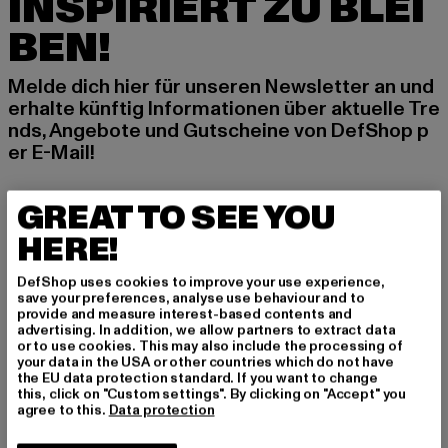
INSPIRIERT ZU BLEI
BEN!
Melde dich hier für unseren Newsletter an und
erhalte künftig Informationen über aktuelle Tre
nds, Angebote und Gutscheine von DefShop p
er E-Mail!
GREAT TO SEE YOU
An welchen Produkten bist du interessiert?
HERE!
MÄNNER
FRAUEN
DefShop uses cookies to improve your use experience,
save your preferences, analyse use behaviour and to
provide and measure interest-based contents and
advertising. In addition, we allow partners to extract data
E-MAIL
or to use cookies. This may also include the processing of
your data in the USA or other countries which do not have
ANMELDEN
the EU data protection standard. If you want to change
this, click on "Custom settings". By clicking on "Accept" you
agree to this.
Data protection
Informationen dazu, wie DefShop mit Deinen Daten umgeht, findest Du
in unserer Datenschutzerklärung. Du kannst Dich jederzeit kostenfei
abmelden.
Datenschutzerklärung lesen.