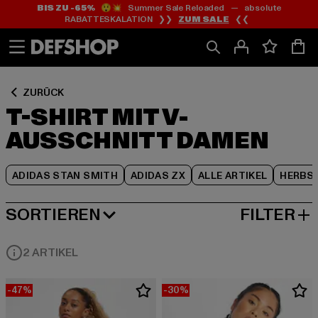
BIS ZU -65%
😲💥 Summer Sale Reloaded — absolute
Zum
Zum
Zum
RABATTESKALATION ❯❯
ZUM SALE
❮❮
Inhalt
Fußzeile
Produktraster
springen
springen
springen
ZURÜCK
T-SHIRT MIT V-
AUSSCHNITT DAMEN
ADIDAS STAN SMITH
ADIDAS ZX
ALLE ARTIKEL
HERBS
SORTIEREN
FILTER
BELIEBTESTE
2 ARTIKEL
-47%
-30%