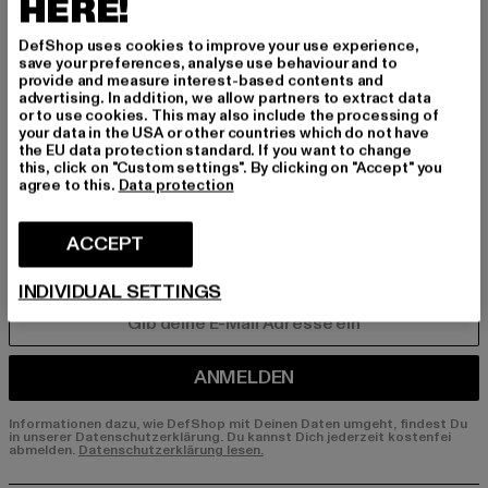
HERE!
BEN!
DefShop uses cookies to improve your use experience,
Melde dich hier für unseren Newsletter an und
save your preferences, analyse use behaviour and to
erhalte künftig Informationen über aktuelle Tre
provide and measure interest-based contents and
advertising. In addition, we allow partners to extract data
nds, Angebote und Gutscheine von DefShop p
or to use cookies. This may also include the processing of
er E-Mail!
your data in the USA or other countries which do not have
the EU data protection standard. If you want to change
this, click on "Custom settings". By clicking on "Accept" you
agree to this.
Data protection
An welchen Produkten bist du interessiert?
MÄNNER
ACCEPT
FRAUEN
INDIVIDUAL SETTINGS
E-MAIL
ANMELDEN
Informationen dazu, wie DefShop mit Deinen Daten umgeht, findest Du
in unserer Datenschutzerklärung. Du kannst Dich jederzeit kostenfei
abmelden.
Datenschutzerklärung lesen.