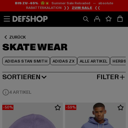
BIS ZU -65%
😲💥 Summer Sale Reloaded — absolute
Zum
Zum
Zum
RABATTESKALATION ❯❯
ZUM SALE
❮❮
Inhalt
Fußzeile
Produktraster
springen
springen
springen
ZURÜCK
SKATE WEAR
ADIDAS STAN SMITH
ADIDAS ZX
ALLE ARTIKEL
HERBS
SORTIEREN
FILTER
BELIEBTESTE
4 ARTIKEL
-50%
-59%