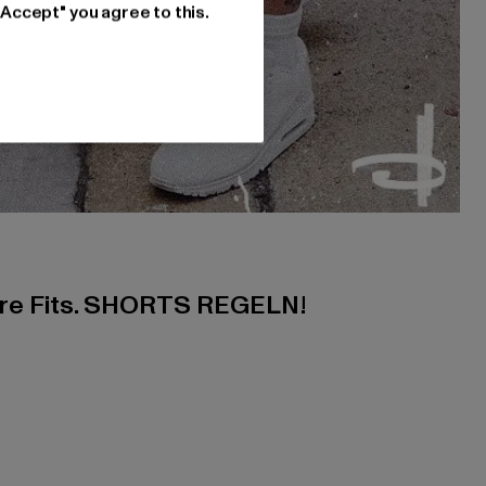
"Accept" you agree to this.
ere Fits. SHORTS REGELN!