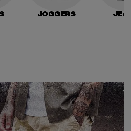
S
JOGGERS
JEA