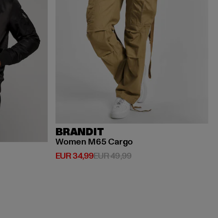
BRANDIT
Women M65 Cargo
Derzeitiger Preis: EUR 34,99
Aktionspreis: EUR 49,9
EUR 34,99
EUR 49,99
spreis: EUR 119,99