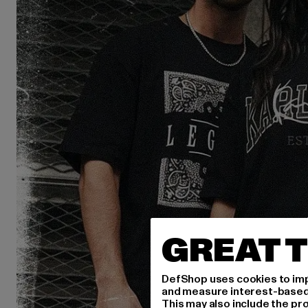
GREAT T
DefShop uses cookies to imp
and measure interest-based c
This may also include the pr