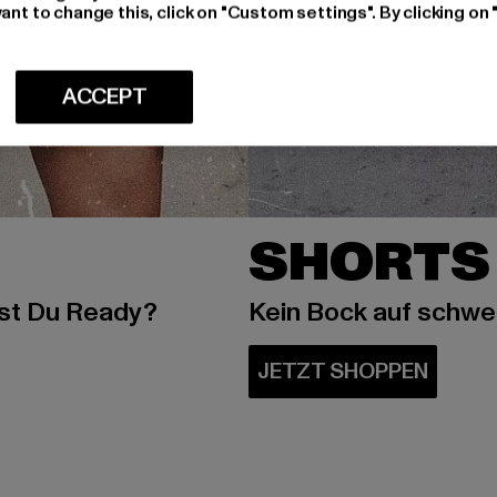
ant to change this, click on "Custom settings". By clicking on 
ACCEPT
SHORTS
ist Du Ready?
Kein Bock auf schw