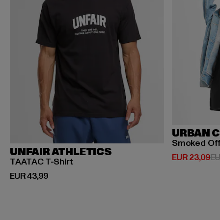
URBAN C
Smoked Of
UNFAIR ATHLETICS
Derzeitiger P
EUR 23,09
EU
TAATAC T-Shirt
Derzeitiger Preis: EUR 43,99
EUR 43,99