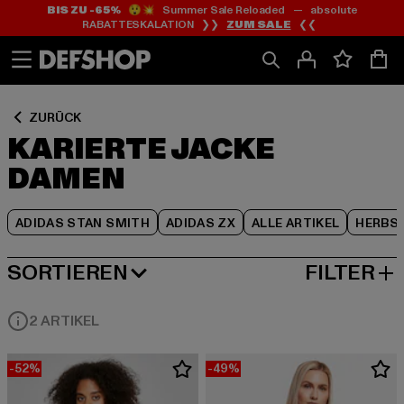
BIS ZU -65%
😲💥 Summer Sale Reloaded — absolute
Zum
Zum
Zum
RABATTESKALATION ❯❯
ZUM SALE
❮❮
Inhalt
Fußzeile
Produktraster
springen
springen
springen
ZURÜCK
KARIERTE JACKE
DAMEN
ADIDAS STAN SMITH
ADIDAS ZX
ALLE ARTIKEL
HERBS
SORTIEREN
FILTER
BELIEBTESTE
2 ARTIKEL
-52%
-49%