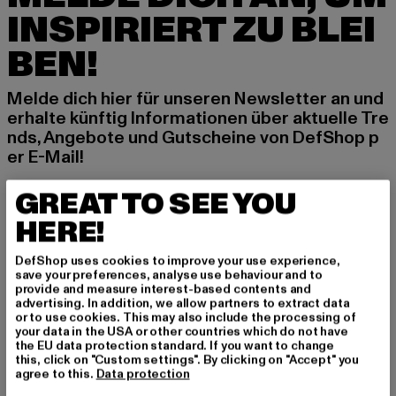
INSPIRIERT ZU BLEI
BEN!
Melde dich hier für unseren Newsletter an und
erhalte künftig Informationen über aktuelle Tre
nds, Angebote und Gutscheine von DefShop p
er E-Mail!
GREAT TO SEE YOU
An welchen Produkten bist du interessiert?
HERE!
MÄNNER
DefShop uses cookies to improve your use experience,
FRAUEN
save your preferences, analyse use behaviour and to
provide and measure interest-based contents and
advertising. In addition, we allow partners to extract data
or to use cookies. This may also include the processing of
E-MAIL
your data in the USA or other countries which do not have
the EU data protection standard. If you want to change
ANMELDEN
this, click on "Custom settings". By clicking on "Accept" you
agree to this.
Data protection
Informationen dazu, wie DefShop mit Deinen Daten umgeht, findest Du