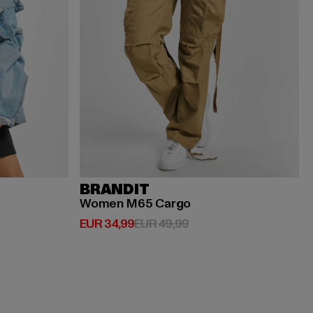
BRANDIT
Women M65 Cargo
preis: EUR 34,99
Derzeitiger Preis: EUR 34,99
Aktionspreis: EUR 49,9
EUR 34,99
EUR 49,99