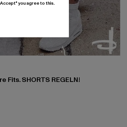
"Accept" you agree to this.
ere Fits. SHORTS REGELN!