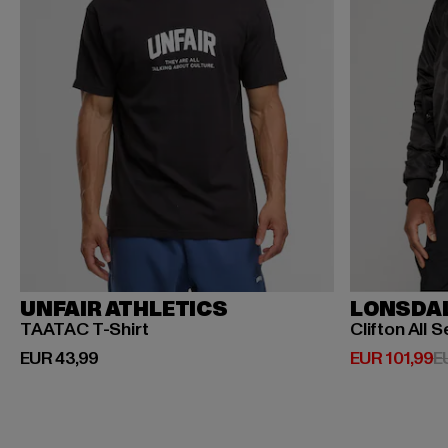
UNFAIR ATHLETICS
LONSDA
TAATAC T-Shirt
Clifton All 
Derzeitiger Preis: EUR 43,99
Derzeitiger P
EUR 43,99
EUR 101,99
E