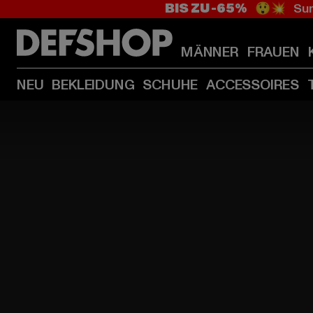
BIS ZU -65%
😲💥 Sum
MÄNNER
FRAUEN
NEU
BEKLEIDUNG
SCHUHE
ACCESSOIRES