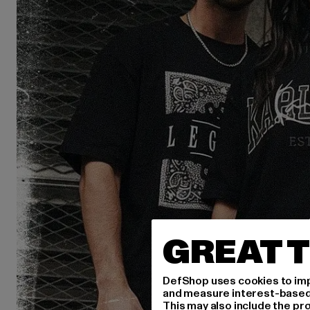
GREAT T
DefShop uses cookies to imp
and measure interest-based c
This may also include the pr