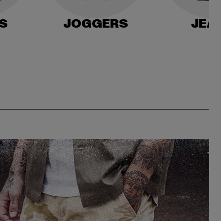
S
JOGGERS
JEA