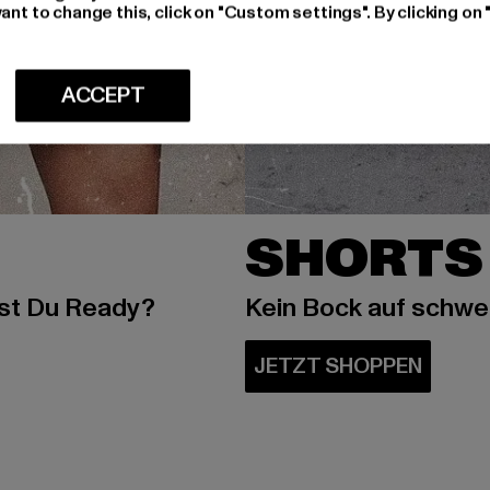
ant to change this, click on "Custom settings". By clicking on 
ACCEPT
SHORTS
ist Du Ready?
Kein Bock auf schw