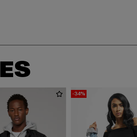
ES
-34%