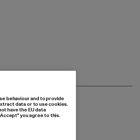
se behaviour and to provide
xtract data or to use cookies.
not have the EU data
"Accept" you agree to this.
 du interessiert?