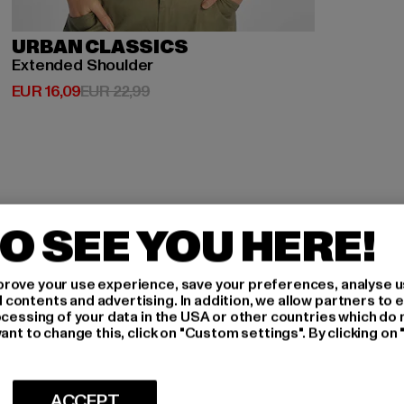
URBAN CLASSICS
Extended Shoulder
Derzeitiger Preis: EUR 16,09
Aktionspreis: EUR 22,99
EUR 16,09
EUR 22,99
O SEE YOU HERE!
H AN,
rove your use experience, save your preferences, analyse u
ontents and advertising. In addition, we allow partners to e
ocessing of your data in the USA or other countries which do 
IERT
ant to change this, click on "Custom settings". By clicking on 
An welchen Produkten bist
ACCEPT