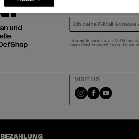
N!
MÄNNER
FRAUEN
E-MAIL
 an und
elle
Informationen dazu, wie DefShop mit 
 DefShop
kannst Dich jederzeit kostenfei abme
e
Visit our Instagram pa
Visit our Facebo
Visit our Y
 BEZAHLUNG