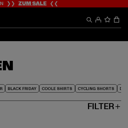
ION ❯❯
ZUM SALE
❮❮
EN
R
BLACK FRIDAY
COOLE SHIRTS
CYCLING SHORTS
DAM
FILTER