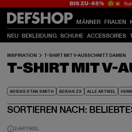
BIS ZU -65%
😲💥 Sum
MÄNNER
FRAUEN
NEU
BEKLEIDUNG
SCHUHE
ACCESSOIRES
INSPIRATION
T-SHIRT MIT V-AUSSCHNITT DAMEN
T-SHIRT MIT V
ADIDAS STAN SMITH
ADIDAS ZX
ALLE ARTIKEL
HER
SORTIEREN NACH:
BELIEBTE
2 ARTIKEL