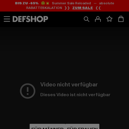
BIS ZU -65%
😲💥 Summer Sale Reloaded — absolute
Zum
Zum
RABATTESKALATION ❯❯
ZUM SALE
❮❮
Inhalt
Fußzeile
springen
springen
Video nicht verfügbar
Dieses Video ist nicht verfügbar