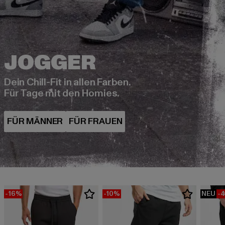
Dein Chill-Fit in allen Farben.
Für Tage mit den Homies.
-16%
-10%
NEU
-