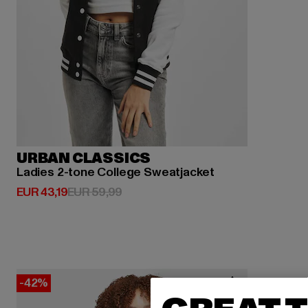
URBAN CLASSICS
Ladies 2-tone College Sweatjacket
Derzeitiger Preis: EUR 43,19
Aktionspreis: EUR 59,99
EUR 43,19
EUR 59,99
-42%