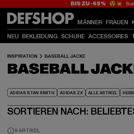
BIS ZU -65%
😲💥 Sum
MÄNNER
FRAUEN
NEU
BEKLEIDUNG
SCHUHE
ACCESSOIRES
INSPIRATION
BASEBALL JACKE
BASEBALL JACK
ADIDAS STAN SMITH
ADIDAS ZX
ALLE ARTIKEL
HER
SORTIEREN NACH:
BELIEBTE
9 ARTIKEL