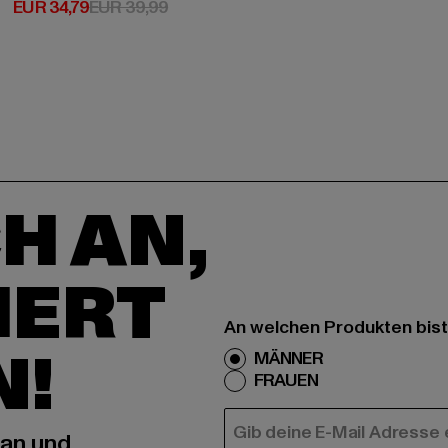
Derzeitiger Preis: EUR 34,79
Aktionspreis: EUR 39,99
EUR 34,79
EUR 39,99
H AN,
IERT
An welchen Produkten bist
N!
MÄNNER
FRAUEN
E-MAIL
 an und