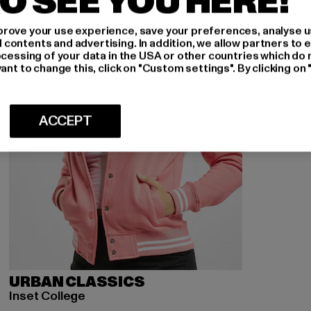
O SEE YOU HERE!
rove your use experience, save your preferences, analyse u
ontents and advertising. In addition, we allow partners to e
ocessing of your data in the USA or other countries which do 
ant to change this, click on "Custom settings". By clicking on 
ACCEPT
URBAN CLASSICS
Inset College