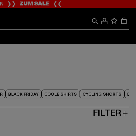
ION ❯❯
ZUM SALE
❮❮
R
BLACK FRIDAY
COOLE SHIRTS
CYCLING SHORTS
DAM
FILTER