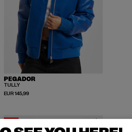
PEGADOR
TULLY
Derzeitiger Preis: EUR 145,99
EUR 145,99
-13%