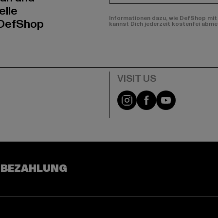
elle
Informationen dazu, wie DefShop mit 
 DefShop
kannst Dich jederzeit kostenfei abme
e
Visit our Instagram pa
Visit our Facebo
Visit our Y
 BEZAHLUNG