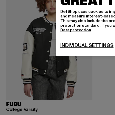
GREAT T
DefShop uses cookies to imp
and measure interest-based c
This may also include the pr
protection standard. If you w
Data protection
INDIVIDUAL SETTINGS
FUBU
College Varsity