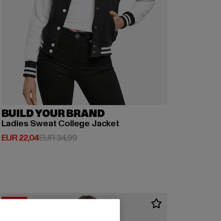
BUILD YOUR BRAND
Ladies Sweat College Jacket
Derzeitiger Preis: EUR 22,04
Aktionspreis: EUR 34,99
EUR 22,04
EUR 34,99
-60%