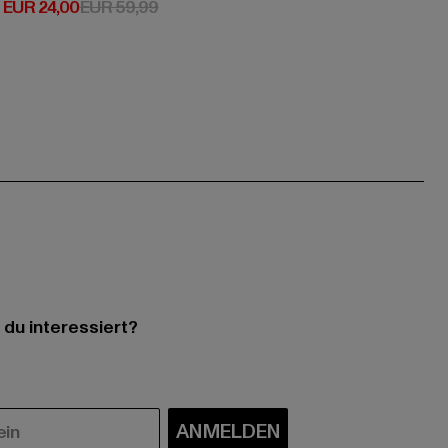
Derzeitiger Preis: EUR 24,00
Aktionspreis: EUR 59,99
EUR 24,00
EUR 59,99
 du interessiert?
ANMELDEN