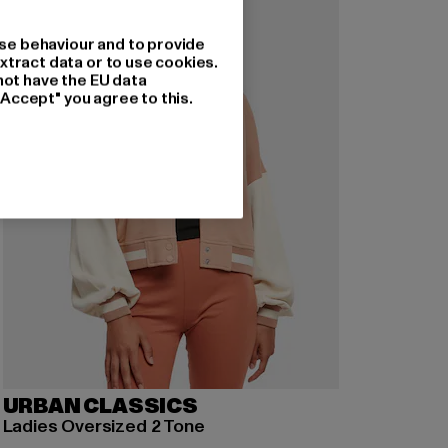
se behaviour and to provide
xtract data or to use cookies.
not have the EU data
"Accept" you agree to this.
URBAN CLASSICS
Ladies Oversized 2 Tone