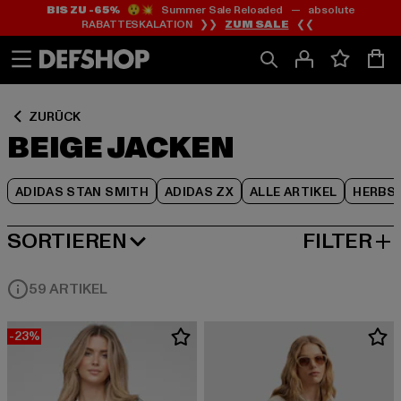
BIS ZU -65%
😲💥 Summer Sale Reloaded — absolute
Zum
Zum
Zum
RABATTESKALATION ❯❯
ZUM SALE
❮❮
Inhalt
Fußzeile
Produktraster
springen
springen
springen
ZURÜCK
BEIGE JACKEN
ADIDAS STAN SMITH
ADIDAS ZX
ALLE ARTIKEL
HERBS
SORTIEREN
FILTER
BELIEBTESTE
59 ARTIKEL
-23%