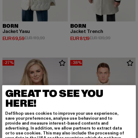
BORN
BORN
Jacket Yasu
Jacket Trench
Derzeitiger Preis: EUR 69,59
Aktionspreis: EUR 119,99
Derzeitiger Preis: EUR 81,19
Aktionspreis: 
EUR 69,59
EUR 119,99
EUR 81,19
EUR 139,99
-27%
-38%
GREAT TO SEE YOU
HERE!
DefShop uses cookies to improve your use experience,
save your preferences, analyse use behaviour and to
provide and measure interest-based contents and
advertising. In addition, we allow partners to extract data
or to use cookies. This may also include the processing of
your data in the USA or other countries which do not have