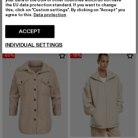
the EU data protection standard. If you want to change
this, click on "Custom settings". By clicking on "Accept" you
agree to this.
Data protection
CLOUD5IVE
NOISY MAY
Blouson Bomber-Jacket with floral print
NMSCOTT QUILTED JACKET
Derzeitiger Preis: EUR 24,08
Aktionspreis: EUR 32,99
Derzeitiger Preis: EUR 37,19
Aktionspreis: 
ACCEPT
EUR 24,08
EUR 32,99
EUR 37,19
EUR 59,99
INDIVIDUAL SETTINGS
-60%
-18%