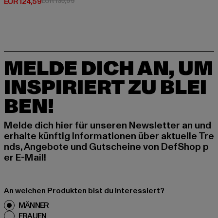
Derzeitiger Preis: EUR 124,59
Aktionspreis: EUR 139,99
EUR 124,59
EUR 139,99
MELDE DICH AN, UM
INSPIRIERT ZU BLEI
BEN!
Melde dich hier für unseren Newsletter an und
erhalte künftig Informationen über aktuelle Tre
nds, Angebote und Gutscheine von DefShop p
er E-Mail!
An welchen Produkten bist du interessiert?
MÄNNER
FRAUEN