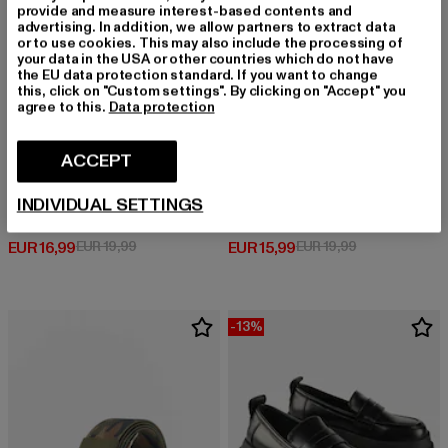
provide and measure interest-based contents and
advertising. In addition, we allow partners to extract data
or to use cookies. This may also include the processing of
your data in the USA or other countries which do not have
the EU data protection standard. If you want to change
this, click on "Custom settings". By clicking on "Accept" you
agree to this.
Data protection
ACCEPT
INDIVIDUAL SETTINGS
CLOUD5IVE
CLOUD5IVE
Chiffon
Cloud5ive Damen Viskose T-Shirt breiter Bund & offene Schulter
Derzeitiger Preis: EUR 16,99
Aktionspreis: EUR 19,99
Derzeitiger Preis: EUR 15,99
Aktionspreis: 
EUR 16,99
EUR 19,99
EUR 15,99
EUR 19,99
-13%