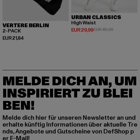
URBAN CLASSICS
High Waist
VERTERE BERLIN
Derzeitiger Preis: EUR 29,99
Aktionspreis:
EUR 29,99
EUR 49,99
2-PACK
Derzeitiger Preis: EUR 21,84
EUR 21,84
MELDE DICH AN, UM
INSPIRIERT ZU BLEI
BEN!
Melde dich hier für unseren Newsletter an und
erhalte künftig Informationen über aktuelle Tre
nds, Angebote und Gutscheine von DefShop p
er E-Mail!