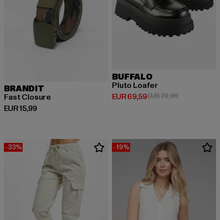
BUFFALO
Pluto Loafer
BRANDIT
Derzeitiger Preis: EUR 69,59
Aktionspreis:
EUR 69,59
EUR 79,99
Fast Closure
Derzeitiger Preis: EUR 15,99
EUR 15,99
-33%
-19%