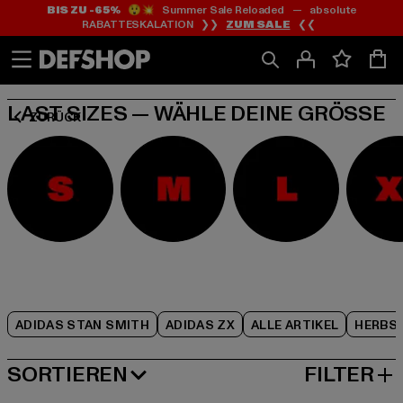
BIS ZU -65%
😲💥 Summer Sale Reloaded — absolute
Zum
Zum
Zum
RABATTESKALATION ❯❯
ZUM SALE
❮❮
Inhalt
Fußzeile
Produktraster
springen
springen
springen
LAST SIZES — WÄHLE DEINE GRÖSSE
ZURÜCK
ADIDAS STAN SMITH
ADIDAS ZX
ALLE ARTIKEL
HERBS
SORTIEREN
FILTER
BELIEBTESTE