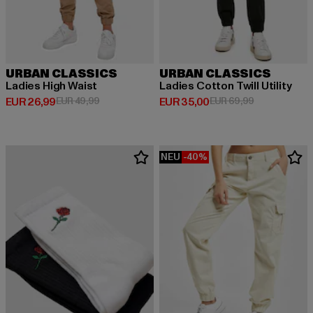
URBAN CLASSICS
URBAN CLASSICS
Ladies High Waist
Ladies Cotton Twill Utility
Derzeitiger Preis: EUR 26,99
Aktionspreis: EUR 49,99
Derzeitiger Preis: EUR 35,00
Aktionspreis:
EUR 26,99
EUR 49,99
EUR 35,00
EUR 69,99
NEU
-40%