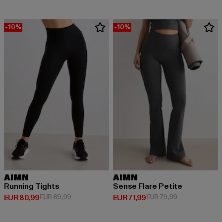
-10%
-10%
AIMN
AIMN
Running Tights
Sense Flare Petite
Derzeitiger Preis: EUR 80,99
Aktionspreis: EUR 89,99
Derzeitiger Preis: EUR 71,99
Aktionspreis: 
EUR 80,99
EUR 89,99
EUR 71,99
EUR 79,99