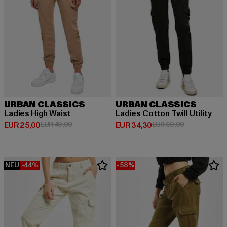
URBAN CLASSICS
URBAN CLASSICS
Ladies High Waist
Ladies Cotton Twill Utility
Derzeitiger Preis: EUR 25,00
Aktionspreis: EUR 49,99
Derzeitiger Preis: EUR 34,30
Aktionspreis:
EUR 25,00
EUR 49,99
EUR 34,30
EUR 69,99
NEU
-44%
-58%