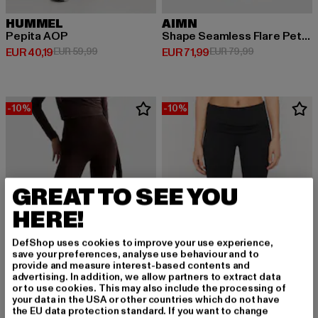
HUMMEL
AIMN
Pepita AOP
Shape Seamless Flare Petite
Derzeitiger Preis: EUR 40,19
Aktionspreis: EUR 59,99
Derzeitiger Preis: EUR 71,99
Aktionspreis: 
EUR 40,19
EUR 59,99
EUR 71,99
EUR 79,99
-10%
-10%
GREAT TO SEE YOU
HERE!
DefShop uses cookies to improve your use experience,
save your preferences, analyse use behaviour and to
provide and measure interest-based contents and
advertising. In addition, we allow partners to extract data
or to use cookies. This may also include the processing of
your data in the USA or other countries which do not have
the EU data protection standard. If you want to change