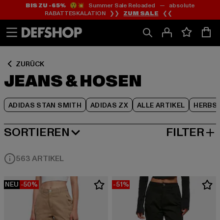
BIS ZU -65%
😲💥 Summer Sale Reloaded — absolute
Zum
Zum
Zum
RABATTESKALATION ❯❯
ZUM SALE
❮❮
Inhalt
Fußzeile
Produktraster
springen
springen
springen
ZURÜCK
JEANS & HOSEN
ADIDAS STAN SMITH
ADIDAS ZX
ALLE ARTIKEL
HERBS
SORTIEREN
FILTER
BELIEBTESTE
563 ARTIKEL
NEU
-50%
-51%