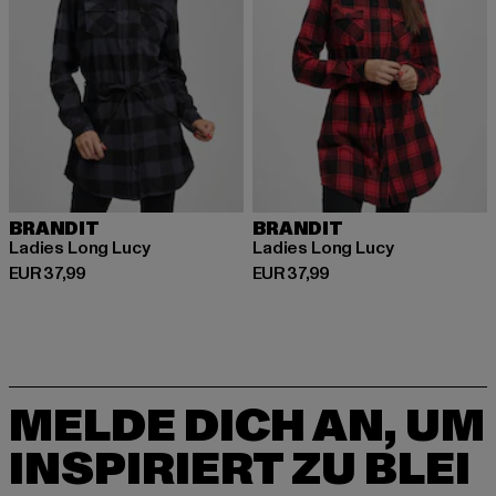
BRANDIT
BRANDIT
Ladies Long Lucy
Ladies Long Lucy
Derzeitiger Preis: EUR 37,99
Derzeitiger Preis: EUR 37,99
EUR 37,99
EUR 37,99
MELDE DICH AN, UM
INSPIRIERT ZU BLEI