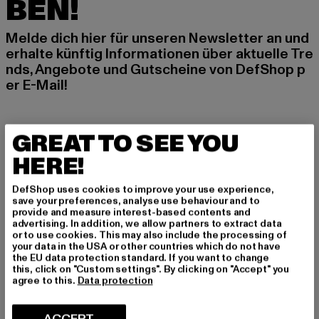
BEN!
Melde dich hier für unseren Newsletter an und
erhalte künftig Informationen über aktuelle Tre
nds, Angebote und Gutscheine von DefShop p
er E-Mail!
An welchen Produkten bist du interessiert?
GREAT TO SEE YOU
MÄNNER
HERE!
FRAUEN
DefShop uses cookies to improve your use experience,
save your preferences, analyse use behaviour and to
provide and measure interest-based contents and
E-MAIL
advertising. In addition, we allow partners to extract data
or to use cookies. This may also include the processing of
ANMELDEN
your data in the USA or other countries which do not have
the EU data protection standard. If you want to change
this, click on "Custom settings". By clicking on "Accept" you
Informationen dazu, wie DefShop mit Deinen Daten umgeht, findest Du
agree to this.
Data protection
in unserer Datenschutzerklärung. Du kannst Dich jederzeit kostenfei
abmelden.
Datenschutzerklärung lesen.
ACCEPT