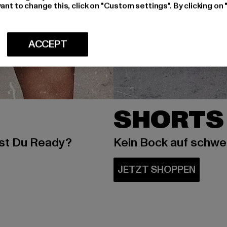
ant to change this, click on "Custom settings". By clicking on 
ACCEPT
SHORTS
ist Du Ready?
Kein Bock auf schw