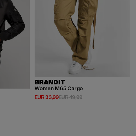
BRANDIT
Women M65 Cargo
Derzeitiger Preis: EUR 33,99
Aktionspreis: EUR 49,9
EUR 33,99
EUR 49,99
spreis: EUR 119,99