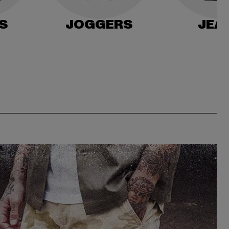
S
JOGGERS
JEA