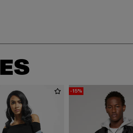
ES
-15%