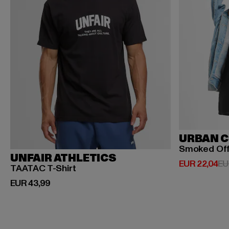
URBAN C
Smoked Of
UNFAIR ATHLETICS
Derzeitiger P
EUR 22,04
EU
TAATAC T-Shirt
Derzeitiger Preis: EUR 43,99
EUR 43,99