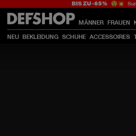
BIS ZU -65%
😲💥 Sum
MÄNNER
FRAUEN
NEU
BEKLEIDUNG
SCHUHE
ACCESSOIRES