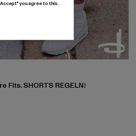
"Accept" you agree to this.
ere Fits. SHORTS REGELN!