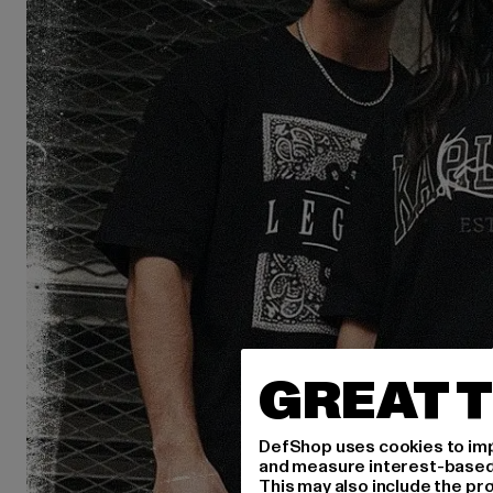
GREAT T
DefShop uses cookies to imp
and measure interest-based c
This may also include the pr