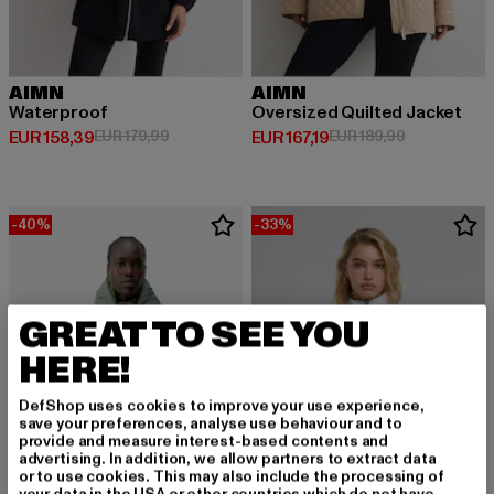
AIMN
AIMN
Waterproof
Oversized Quilted Jacket
Derzeitiger Preis: EUR 158,39
Aktionspreis: EUR 179,99
Derzeitiger Preis: EUR 167,19
Aktionspreis
EUR 158,39
EUR 179,99
EUR 167,19
EUR 189,99
-40%
-33%
GREAT TO SEE YOU
HERE!
DefShop uses cookies to improve your use experience,
save your preferences, analyse use behaviour and to
provide and measure interest-based contents and
advertising. In addition, we allow partners to extract data
or to use cookies. This may also include the processing of
your data in the USA or other countries which do not have