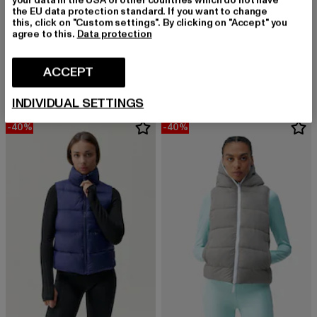
the EU data protection standard. If you want to change
this, click on "Custom settings". By clicking on "Accept" you
agree to this.
Data protection
BORN
FELICIOUS
Hazel
FELI Track Jacket
Derzeitiger Preis: EUR 50,99
Aktionspreis: EUR 84,99
Derzeitiger Preis: EUR 40,19
Aktionspreis: 
ACCEPT
EUR 50,99
EUR 84,99
EUR 40,19
EUR 59,99
INDIVIDUAL SETTINGS
-40%
-40%