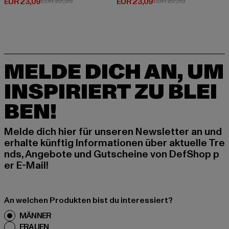
Derzeitiger Preis: EUR 23,09
Aktionspreis: EUR 29,99
Derzeitiger Preis: EUR 23,09
Aktionspreis:
EUR 23,09
EUR 29,99
EUR 23,09
EUR 29,99
MELDE DICH AN, UM
INSPIRIERT ZU BLEI
BEN!
Melde dich hier für unseren Newsletter an und
erhalte künftig Informationen über aktuelle Tre
nds, Angebote und Gutscheine von DefShop p
er E-Mail!
An welchen Produkten bist du interessiert?
MÄNNER
FRAUEN