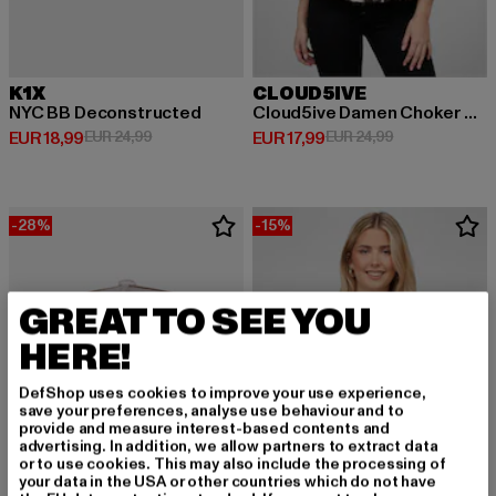
K1X
CLOUD5IVE
NYC BB Deconstructed
Cloud5ive Damen Choker Top mit Abstrakt Print
Derzeitiger Preis: EUR 18,99
Aktionspreis: EUR 24,99
Derzeitiger Preis: EUR 17,99
Aktionspreis: 
EUR 18,99
EUR 24,99
EUR 17,99
EUR 24,99
-28%
-15%
GREAT TO SEE YOU
HERE!
DefShop uses cookies to improve your use experience,
save your preferences, analyse use behaviour and to
provide and measure interest-based contents and
advertising. In addition, we allow partners to extract data
or to use cookies. This may also include the processing of
your data in the USA or other countries which do not have