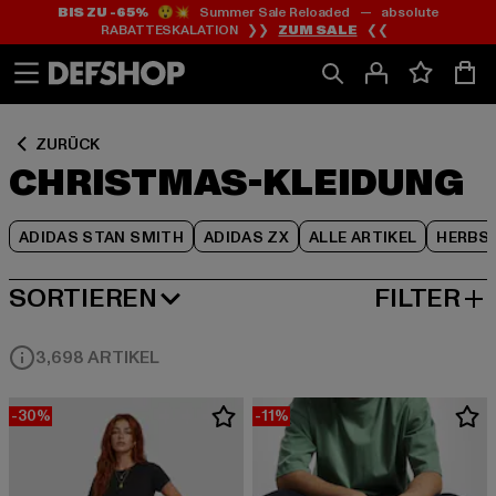
BIS ZU -65%
😲💥 Summer Sale Reloaded — absolute
Zum
Zum
Zum
RABATTESKALATION ❯❯
ZUM SALE
❮❮
Inhalt
Fußzeile
Produktraster
springen
springen
springen
ZURÜCK
CHRISTMAS-KLEIDUNG
ADIDAS STAN SMITH
ADIDAS ZX
ALLE ARTIKEL
HERBS
SORTIEREN
FILTER
BELIEBTESTE
3,698 ARTIKEL
-30%
-11%