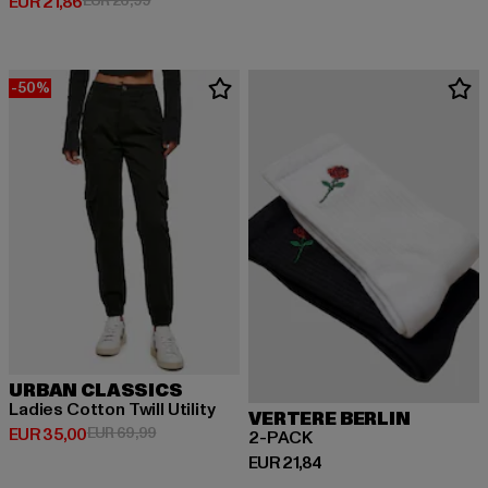
Derzeitiger Preis: EUR 21,86
EUR 21,86
EUR 26,99
-50%
URBAN CLASSICS
Ladies Cotton Twill Utility
VERTERE BERLIN
Derzeitiger Preis: EUR 35,00
Aktionspreis: EUR 69,99
EUR 35,00
EUR 69,99
2-PACK
Derzeitiger Preis: EUR 21,84
EUR 21,84