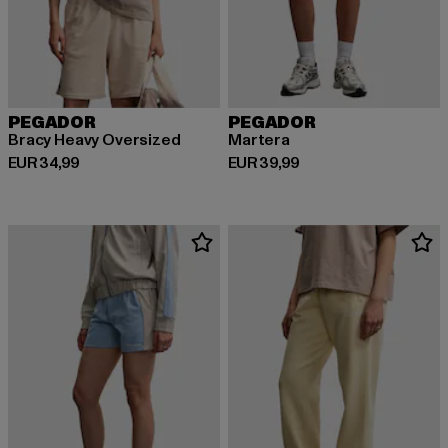
PEGADOR
PEGADOR
Bracy Heavy Oversized
Martera
Derzeitiger Preis: EUR 34,99
Derzeitiger Preis: EUR 39,99
EUR 34,99
EUR 39,99