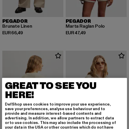
PEGADOR
PEGADOR
Brunate Linen
Marta Raglan Polo
Derzeitiger Preis: EUR 66,49
Derzeitiger Preis: EUR 47,49
EUR 66,49
EUR 47,49
GREAT TO SEE YOU
HERE!
DefShop uses cookies to improve your use experience,
save your preferences, analyse use behaviour and to
provide and measure interest-based contents and
advertising. In addition, we allow partners to extract data
or to use cookies. This may also include the processing of
your data in the USA or other countries which do not have