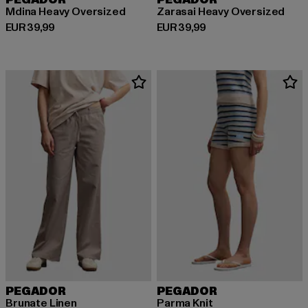
PEGADOR
PEGADOR
Mdina Heavy Oversized
Zarasai Heavy Oversized
Derzeitiger Preis: EUR 39,99
Derzeitiger Preis: EUR 39,99
EUR 39,99
EUR 39,99
PEGADOR
PEGADOR
Brunate Linen
Parma Knit