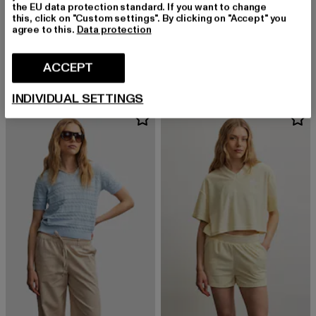
the EU data protection standard. If you want to change
this, click on "Custom settings". By clicking on "Accept" you
agree to this.
Data protection
PEGADOR
PEGADOR
Solana Heavy Oversized
Huelva Tweed
Derzeitiger Preis: EUR 39,99
Derzeitiger Preis: EUR 75,99
EUR 39,99
EUR 75,99
ACCEPT
INDIVIDUAL SETTINGS