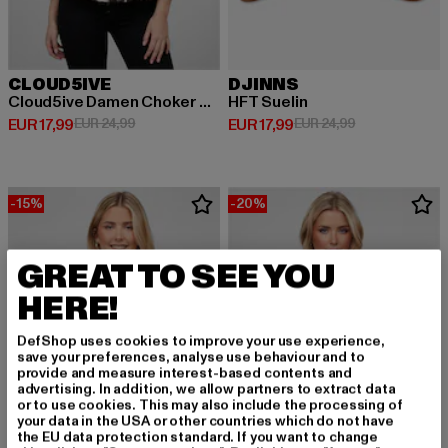
CLOUD5IVE
DJINNS
Cloud5ive Damen Choker Top mit Abstrakt Print
HFT Suelin
Derzeitiger Preis: EUR 17,99
Aktionspreis: EUR 24,99
Derzeitiger Preis: EUR 17,99
Aktionspreis: 
EUR 17,99
EUR 24,99
EUR 17,99
EUR 24,99
-15%
-20%
GREAT TO SEE YOU
HERE!
DefShop uses cookies to improve your use experience,
save your preferences, analyse use behaviour and to
provide and measure interest-based contents and
advertising. In addition, we allow partners to extract data
or to use cookies. This may also include the processing of
your data in the USA or other countries which do not have
the EU data protection standard. If you want to change