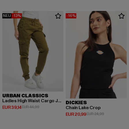
NEU
-13%
-16%
URBAN CLASSICS
Ladies High Waist Cargo Jogging
DICKIES
Derzeitiger Preis: EUR 39,14
Aktionspreis: EUR 44,99
EUR 39,14
EUR 44,99
Chain Lake Crop
Derzeitiger Preis: EUR 20,99
Aktionspreis:
EUR 20,99
EUR 24,99