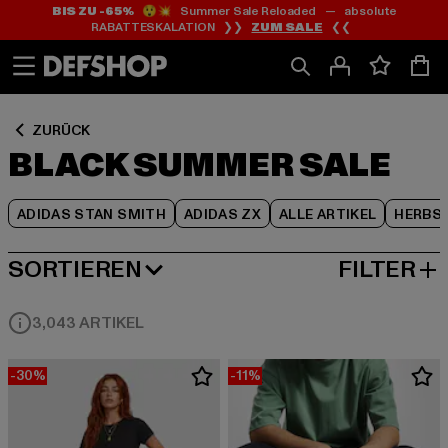
BIS ZU -65%
😲💥 Summer Sale Reloaded — absolute
Zum
Zum
Zum
RABATTESKALATION ❯❯
ZUM SALE
❮❮
Inhalt
Fußzeile
Produktraster
springen
springen
springen
ZURÜCK
BLACK SUMMER SALE
ADIDAS STAN SMITH
ADIDAS ZX
ALLE ARTIKEL
HERBS
SORTIEREN
FILTER
BELIEBTESTE
3,043 ARTIKEL
-30%
-11%