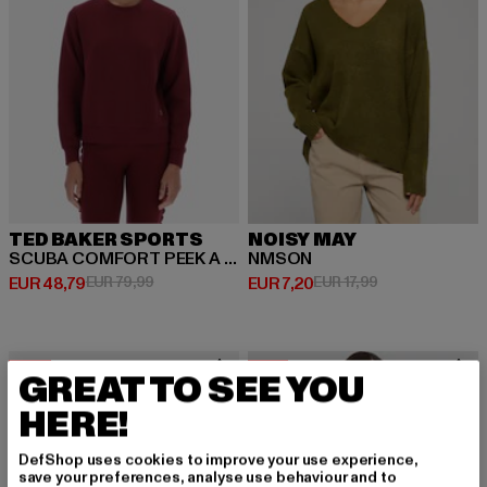
TED BAKER SPORTS
NOISY MAY
SCUBA COMFORT PEEK A BOO STUDIO SWEATSHIRT
NMSON
Derzeitiger Preis: EUR 48,79
Aktionspreis: EUR 79,99
Derzeitiger Preis: EUR 7,20
Aktionspreis: EU
EUR 48,79
EUR 79,99
EUR 7,20
EUR 17,99
-39%
-16%
GREAT TO SEE YOU
HERE!
DefShop uses cookies to improve your use experience,
save your preferences, analyse use behaviour and to