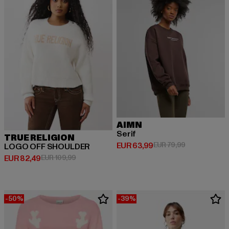
AIMN
Serif
TRUE RELIGION
Derzeitiger Preis: EUR 63,99
Aktionspreis:
EUR 63,99
EUR 79,99
LOGO OFF SHOULDER
Derzeitiger Preis: EUR 82,49
Aktionspreis: EUR 109,99
EUR 82,49
EUR 109,99
-50%
-39%