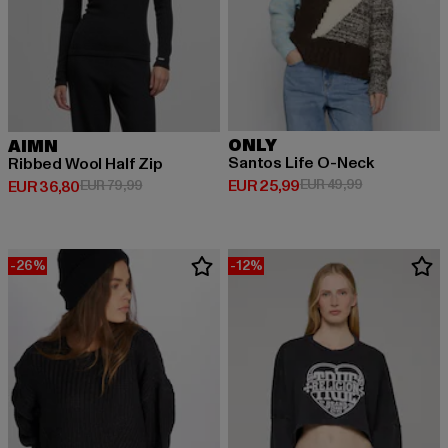
ONLY
AIMN
Santos Life O-Neck
Ribbed Wool Half Zip
Derzeitiger Preis: EUR 25,99
Aktionspreis:
EUR 25,99
EUR 49,99
Derzeitiger Preis: EUR 36,80
Aktionspreis: EUR 79,99
EUR 36,80
EUR 79,99
-26%
-12%