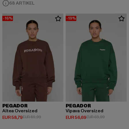
68 ARTIKEL
-16%
-19%
PEGADOR
PEGADOR
Altea Oversized
Vipava Oversized
Derzeitiger Preis: EUR 58,79
Aktionspreis: EUR 69,99
Derzeitiger Preis: EUR 56,69
Aktionspreis:
EUR 58,79
EUR 69,99
EUR 56,69
EUR 69,99