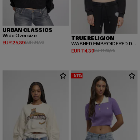
URBAN CLASSICS
Wide Oversize
TRUE RELIGION
Derzeitiger Preis: EUR 25,89
Aktionspreis: EUR 34,99
EUR 25,89
EUR 34,99
WASHED EMBROIDERED DOLMAN PULLOVER
Derzeitiger Preis: EUR 114,39
Aktionspreis
EUR 114,39
EUR 129,99
-51%