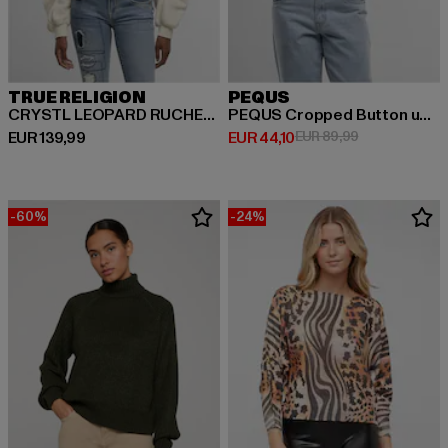
TRUE RELIGION
PEQUS
CRYSTL LEOPARD RUCHED SLVS
PEQUS Cropped Button up Knit Sweater
Derzeitiger Preis: EUR 139,99
Derzeitiger Preis: EUR 44,10
Aktionspreis: 
EUR 139,99
EUR 44,10
EUR 89,99
-60%
-24%