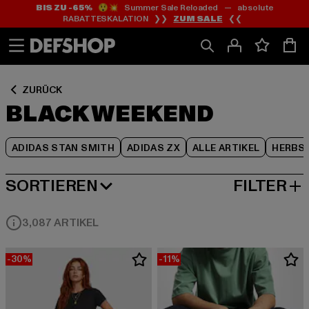
BIS ZU -65%
😲💥 Summer Sale Reloaded — absolute
Zum
Zum
Zum
RABATTESKALATION ❯❯
ZUM SALE
❮❮
Inhalt
Fußzeile
Produktraster
springen
springen
springen
ZURÜCK
BLACK WEEKEND
ADIDAS STAN SMITH
ADIDAS ZX
ALLE ARTIKEL
HERBS
SORTIEREN
FILTER
BELIEBTESTE
3,087 ARTIKEL
-30%
-11%