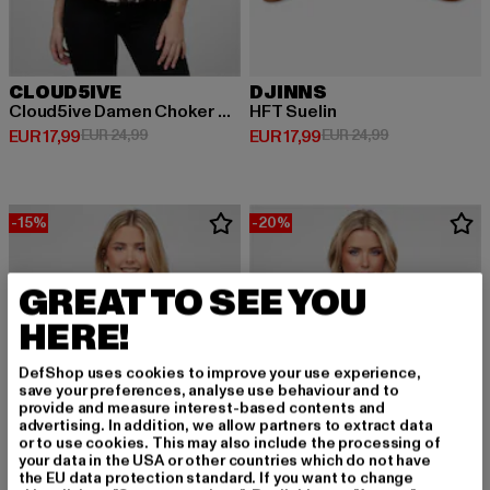
CLOUD5IVE
DJINNS
Cloud5ive Damen Choker Top mit Abstrakt Print
HFT Suelin
Derzeitiger Preis: EUR 17,99
Aktionspreis: EUR 24,99
Derzeitiger Preis: EUR 17,99
Aktionspreis: 
EUR 17,99
EUR 24,99
EUR 17,99
EUR 24,99
-15%
-20%
GREAT TO SEE YOU
HERE!
DefShop uses cookies to improve your use experience,
save your preferences, analyse use behaviour and to
provide and measure interest-based contents and
advertising. In addition, we allow partners to extract data
or to use cookies. This may also include the processing of
your data in the USA or other countries which do not have
the EU data protection standard. If you want to change