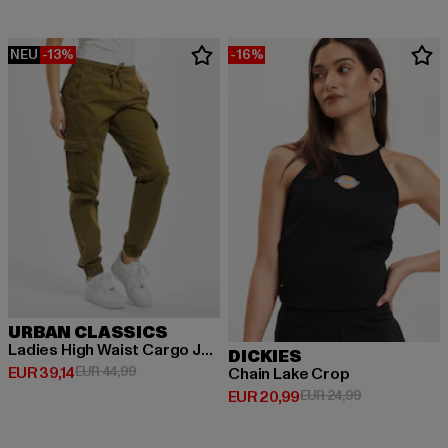
NEU
-13%
-16%
URBAN CLASSICS
Ladies High Waist Cargo Jogging
DICKIES
Derzeitiger Preis: EUR 39,14
Aktionspreis: EUR 44,99
EUR 39,14
EUR 44,99
Chain Lake Crop
Derzeitiger Preis: EUR 20,99
Aktionspreis:
EUR 20,99
EUR 24,99