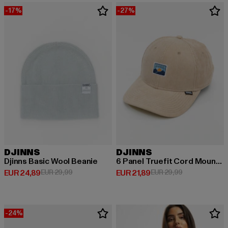
-17%
-27%
DJINNS
DJINNS
Djinns Basic Wool Beanie
6 Panel Truefit Cord Mountains
Derzeitiger Preis: EUR 24,89
Aktionspreis: EUR 29,99
Derzeitiger Preis: EUR 21,89
Aktionspreis: 
EUR 24,89
EUR 29,99
EUR 21,89
EUR 29,99
-24%