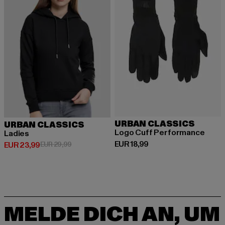
URBAN CLASSICS
URBAN CLASSICS
Logo Cuff Performance
Ladies
Derzeitiger Preis: EUR 18,99
EUR 18,99
Derzeitiger Preis: EUR 23,99
Aktionspreis: EUR 29,99
EUR 23,99
EUR 29,99
MELDE DICH AN, UM