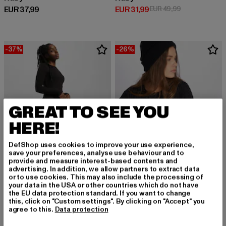
Derzeitiger Preis: EUR 37,99
Derzeitiger Preis: EUR 31,99
Aktionspreis: 
EUR 37,99
EUR 31,99
EUR 49,99
-37%
-26%
GREAT TO SEE YOU
HERE!
DefShop uses cookies to improve your use experience,
save your preferences, analyse use behaviour and to
provide and measure interest-based contents and
advertising. In addition, we allow partners to extract data
or to use cookies. This may also include the processing of
your data in the USA or other countries which do not have
URBAN CLASSICS
URBAN CLASSICS
the EU data protection standard. If you want to change
Rib
Wide Oversize
this, click on "Custom settings". By clicking on "Accept" you
Derzeitiger Preis: EUR 22,04
Aktionspreis: EUR 34,99
Derzeitiger Preis: EUR 25,89
Aktionspreis:
agree to this.
Data protection
EUR 22,04
EUR 34,99
EUR 25,89
EUR 34,99